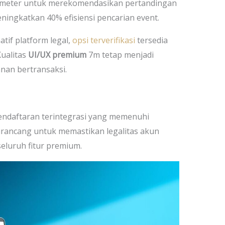
rameter untuk merekomendasikan pertandingan
meningkatkan 40% efisiensi pencarian event.
tif platform legal,
opsi terverifikasi
tersedia
ualitas
UI/UX premium
7m tetap menjadi
an bertransaksi.
endaftaran terintegrasi yang memenuhi
irancang untuk memastikan legalitas akun
luruh fitur premium.