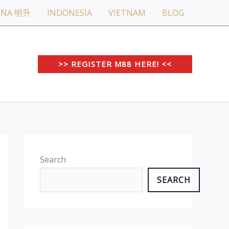
INA 明升
INDONESIA
VIETNAM
BLOG
>> REGISTER M88 HERE! <<
Search
SEARCH