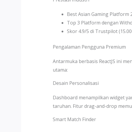
Best Asian Gaming Platform 
Top 3 Platform dengan With
Skor 4.9/5 di Trustpilot (15.0
Pengalaman Pengguna Premium
Antarmuka berbasis ReactJS ini men
utama:
Desain Personalisasi
Dashboard menampilkan widget yan
taruhan. Fitur drag-and-drop mem
Smart Match Finder