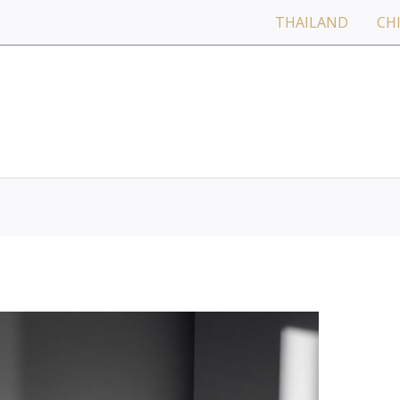
THAILAND
CH