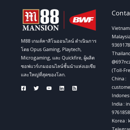
Conta
Vietnam
Malaysi
M88 เกมส์คาสิโนออนไลน์ ดำเนินการ
9369178
โดย Opus Gaming, Playtech,
Thailand
Microgaming, และ Quickfire, ผู้ผลิต
@697ncz
ซอฟแวร์เกมออนไลน์ชั้นนำแห่งเอเซีย
(Toll-Fr
และใหญ่ที่สุดของโลก.
China :
custome
Indones
India : 
9761858
Korea :
Telegra