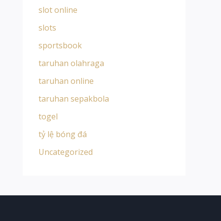
slot online
slots
sportsbook
taruhan olahraga
taruhan online
taruhan sepakbola
togel
tỷ lệ bóng đá
Uncategorized