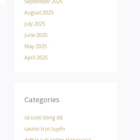
September 2025
August 2025
July 2025
June 2025
May 2025
April 2025
Categories
cá cược bóng đá
casino trực tuyến