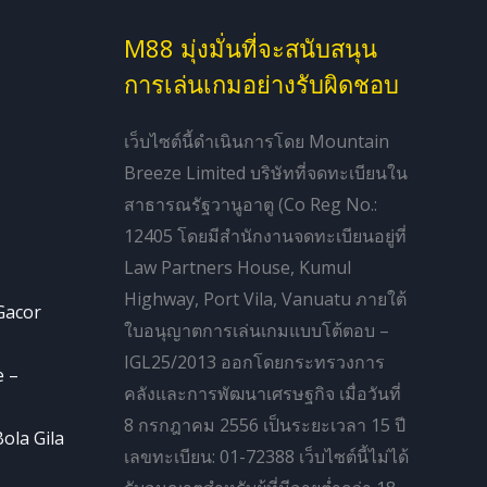
M88 มุ่งมั่นที่จะสนับสนุน
การเล่นเกมอย่างรับผิดชอบ
เว็บไซต์นี้ดำเนินการโดย Mountain
Breeze Limited บริษัทที่จดทะเบียนใน
สาธารณรัฐวานูอาตู (Co Reg No.:
12405 โดยมีสำนักงานจดทะเบียนอยู่ที่
Law Partners House, Kumul
Highway, Port Vila, Vanuatu ภายใต้
Gacor
ใบอนุญาตการเล่นเกมแบบโต้ตอบ –
IGL25/2013 ออกโดยกระทรวงการ
e –
คลังและการพัฒนาเศรษฐกิจ เมื่อวันที่
8 กรกฎาคม 2556 เป็นระยะเวลา 15 ปี
ola Gila
เลขทะเบียน: 01-72388 เว็บไซต์นี้ไม่ได้