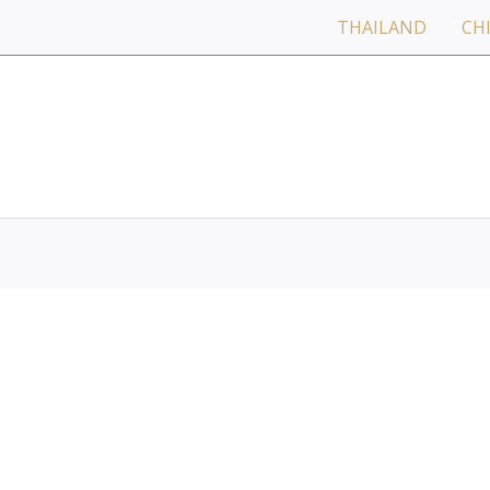
THAILAND
CH