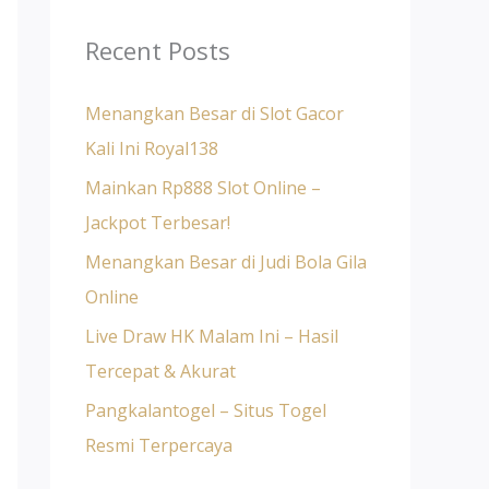
Recent Posts
Menangkan Besar di Slot Gacor
Kali Ini Royal138
Mainkan Rp888 Slot Online –
Jackpot Terbesar!
Menangkan Besar di Judi Bola Gila
Online
Live Draw HK Malam Ini – Hasil
Tercepat & Akurat
Pangkalantogel – Situs Togel
Resmi Terpercaya