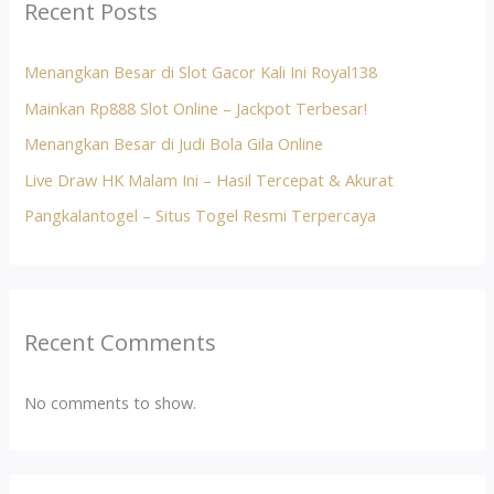
Recent Posts
Menangkan Besar di Slot Gacor Kali Ini Royal138
Mainkan Rp888 Slot Online – Jackpot Terbesar!
Menangkan Besar di Judi Bola Gila Online
Live Draw HK Malam Ini – Hasil Tercepat & Akurat
Pangkalantogel – Situs Togel Resmi Terpercaya
Recent Comments
No comments to show.