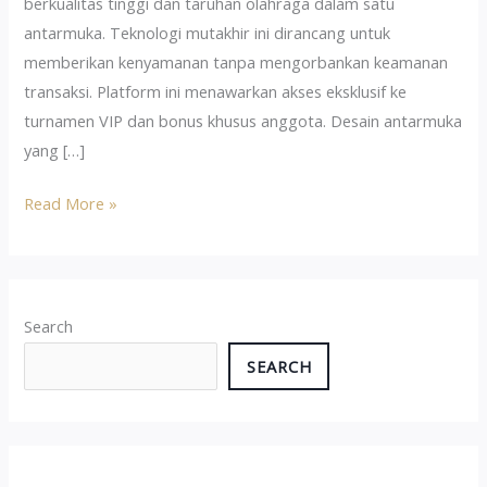
berkualitas tinggi dan taruhan olahraga dalam satu
antarmuka. Teknologi mutakhir ini dirancang untuk
memberikan kenyamanan tanpa mengorbankan keamanan
transaksi. Platform ini menawarkan akses eksklusif ke
turnamen VIP dan bonus khusus anggota. Desain antarmuka
yang […]
Read More »
Search
SEARCH