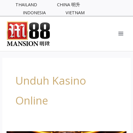
Skip
THAILAND
CHINA 明升
to
INDONESIA
VIETNAM
content
MAI
MEN
Unduh Kasino
Online