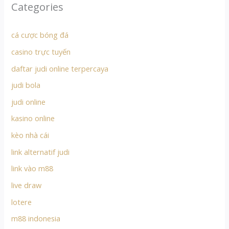
Categories
cá cược bóng đá
casino trực tuyến
daftar judi online terpercaya
judi bola
judi online
kasino online
kèo nhà cái
link alternatif judi
link vào m88
live draw
lotere
m88 indonesia