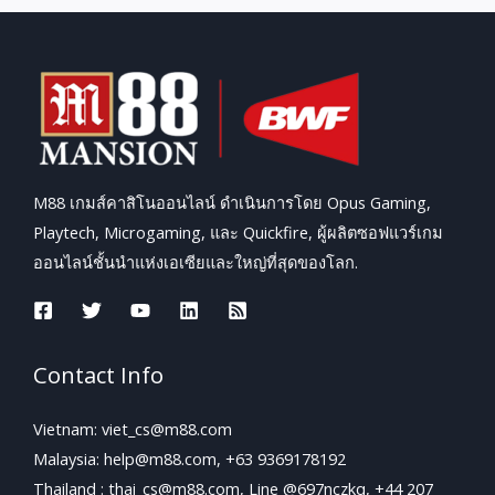
M88 เกมส์คาสิโนออนไลน์ ดำเนินการโดย Opus Gaming,
Playtech, Microgaming, และ Quickfire, ผู้ผลิตซอฟแวร์เกม
ออนไลน์ชั้นนำแห่งเอเซียและใหญ่ที่สุดของโลก.
Contact Info
Vietnam: viet_cs@m88.com
Malaysia: help@m88.com, +63 9369178192
Thailand : thai_cs@m88.com, Line @697nczkq, +44 207