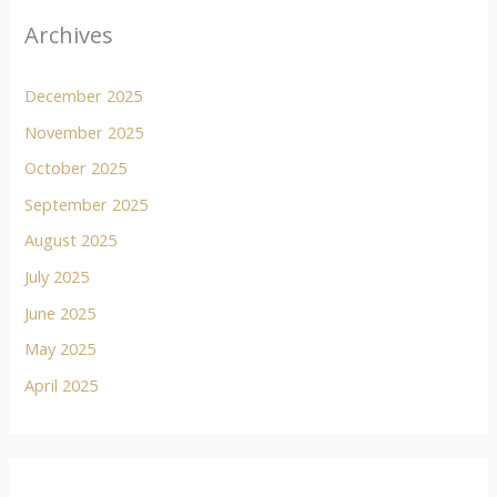
Archives
December 2025
November 2025
October 2025
September 2025
August 2025
July 2025
June 2025
May 2025
April 2025