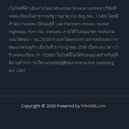
เว็บไซต์นี้ดำเนินการโดย Mountain Breeze Limited บริษัทที่
จดทะเบียนในสาธารณรัฐวานูอาตู (Co Reg No.: 12405 โดยมี
สำนักงานจดทะเบียนอยู่ที่ Law Partners House, Kumul
Highway, Port Vila, Vanuatu ภายใต้ใบอนุญาตการเล่นเกม
แบบโต้ตอบ – IGL25/2013 ออกโดยกระทรวงการคลังและการ
พัฒนาเศรษฐกิจ เมื่อวันที่ 8 กรกฎาคม 2556 เป็นระยะเวลา 15
ปี เลขทะเบียน: 01-72388 เว็บไซต์นี้ไม่ได้รับอนุญาตสำหรับผู้ที่
มีอายุต่ำกว่า 18 ปีตามบทบัญญัติของ Interactive Gambling
Act 2007
Copyright © 2026 Powered by
hhht888.com