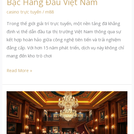
Bạc Hàng Đầu Việt Nam
casino trực tuyến
/
m88
Trong thế giới giải trí trực tuyến, một nền tảng đã khẳng
định vị thế dẫn đầu tại thị trường Việt Nam thông qua sự
kết hợp hoàn hảo giữa công nghệ tiên tiến và trải nghiệm
đẳng cấp. Với hơn 15 năm phát triển, dịch vụ này không chỉ
mang đến kho trò chơi
Read More »
M88
Casino
Truc
Tuyen
–