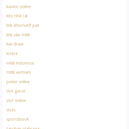
kasino online
kèo nhà cái
link alternatif judi
link vào m88
live draw
lotere
m88 indonesia
m88 vietnam
poker online
slot gacor
slot online
slots
sportsbook
taruhan olahraga