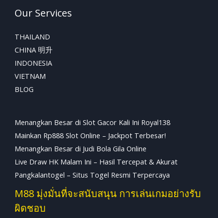
Our Services
THAILAND
CHINA 明升
INDONESIA
VIETNAM
BLOG
Menangkan Besar di Slot Gacor Kali Ini Royal138
Mainkan Rp888 Slot Online – Jackpot Terbesar!
Menangkan Besar di Judi Bola Gila Online
Live Draw HK Malam Ini – Hasil Tercepat & Akurat
Pangkalantogel – Situs Togel Resmi Terpercaya
M88 มุ่งมั่นที่จะสนับสนุน การเล่นเกมอย่างรับ
ผิดชอบ