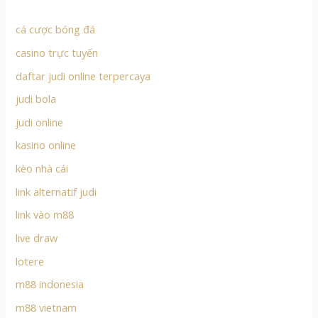
cá cược bóng đá
casino trực tuyến
daftar judi online terpercaya
judi bola
judi online
kasino online
kèo nhà cái
link alternatif judi
link vào m88
live draw
lotere
m88 indonesia
m88 vietnam