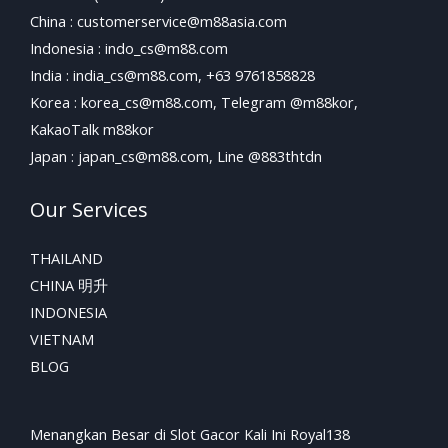
China : customerservice@m88asia.com
Indonesia : indo_cs@m88.com
India : india_cs@m88.com, +63 9761858828
Korea : korea_cs@m88.com, Telegram @m88kor,
KakaoTalk m88kor
Japan : japan_cs@m88.com, Line @883thtdn
Our Services
THAILAND
CHINA 明升
INDONESIA
VIETNAM
BLOG
Menangkan Besar di Slot Gacor Kali Ini Royal138