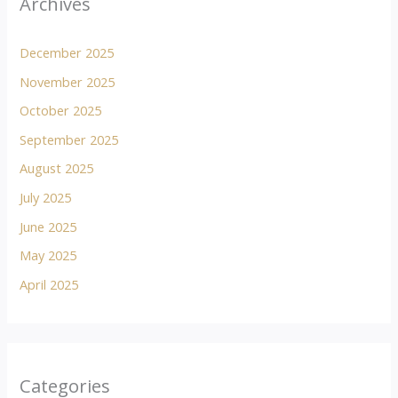
Archives
December 2025
November 2025
October 2025
September 2025
August 2025
July 2025
June 2025
May 2025
April 2025
Categories