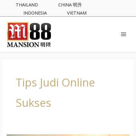
Skip
THAILAND
CHINA 明升
to
INDONESIA
VIETNAM
content
MAI
MEN
Tips Judi Online
Sukses