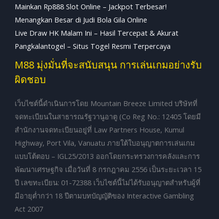
Mainkan Rp888 Slot Online – Jackpot Terbesar!
Menangkan Besar di Judi Bola Gila Online
Live Draw HK Malam Ini – Hasil Tercepat & Akurat
Pangkalantogel – Situs Togel Resmi Terpercaya
M88 มุ่งมั่นที่จะสนับสนุน การเล่นเกมอย่างรับ
ผิดชอบ
เว็บไซต์นี้ดำเนินการโดย Mountain Breeze Limited บริษัทที่
จดทะเบียนในสาธารณรัฐวานูอาตู (Co Reg No.: 12405 โดยมี
สำนักงานจดทะเบียนอยู่ที่ Law Partners House, Kumul
Highway, Port Vila, Vanuatu ภายใต้ใบอนุญาตการเล่นเกม
แบบโต้ตอบ – IGL25/2013 ออกโดยกระทรวงการคลังและการ
พัฒนาเศรษฐกิจ เมื่อวันที่ 8 กรกฎาคม 2556 เป็นระยะเวลา 15
ปี เลขทะเบียน: 01-72388 เว็บไซต์นี้ไม่ได้รับอนุญาตสำหรับผู้ที่
มีอายุต่ำกว่า 18 ปีตามบทบัญญัติของ Interactive Gambling
Act 2007