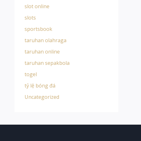
slot online
slots
sportsbook
taruhan olahraga
taruhan online
taruhan sepakbola
togel
tỷ lệ bóng đá
Uncategorized