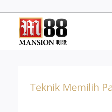
Skip
to
content
Teknik Memilih P