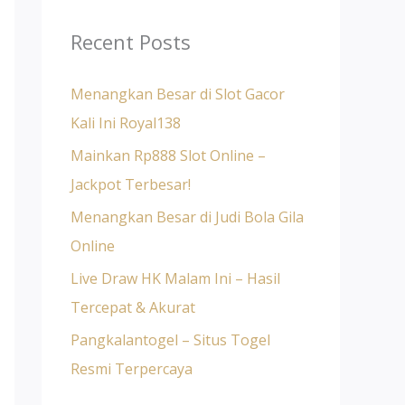
Recent Posts
Menangkan Besar di Slot Gacor
Kali Ini Royal138
Mainkan Rp888 Slot Online –
Jackpot Terbesar!
Menangkan Besar di Judi Bola Gila
Online
Live Draw HK Malam Ini – Hasil
Tercepat & Akurat
Pangkalantogel – Situs Togel
Resmi Terpercaya