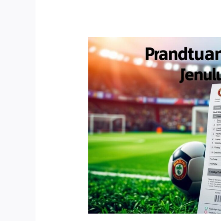
Panduan
Cara
Main
Judi
Bola
Pemula
dengan
Mudah