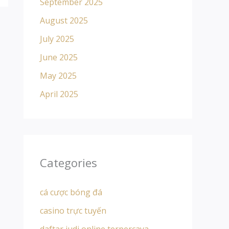
September 2025
August 2025
July 2025
June 2025
May 2025
April 2025
Categories
cá cược bóng đá
casino trực tuyến