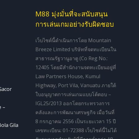
M88 มุ่งมั่นที่จะสนับสนุน
การเล่นเกมอย่างรับผิดชอบ
เว็บไซต์นี้ดำเนินการโดย Mountain
Breeze Limited บริษัทที่จดทะเบียนใน
สาธารณรัฐวานูอาตู (Co Reg No.:
12405 โดยมีสำนักงานจดทะเบียนอยู่ที่
Law Partners House, Kumul
Highway, Port Vila, Vanuatu ภายใต้
Gacor
ใบอนุญาตการเล่นเกมแบบโต้ตอบ –
IGL25/2013 ออกโดยกระทรวงการ
e –
คลังและการพัฒนาเศรษฐกิจ เมื่อวันที่
8 กรกฎาคม 2556 เป็นระยะเวลา 15 ปี
ola Gila
เลขทะเบียน: 01-72388 เว็บไซต์นี้ไม่ได้