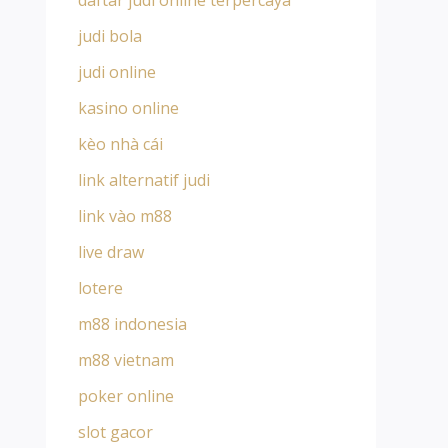
daftar judi online terpercaya
judi bola
judi online
kasino online
kèo nhà cái
link alternatif judi
link vào m88
live draw
lotere
m88 indonesia
m88 vietnam
poker online
slot gacor