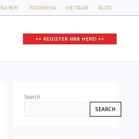
INA 明升
INDONESIA
VIETNAM
BLOG
>> REGISTER M88 HERE! <<
Search
SEARCH