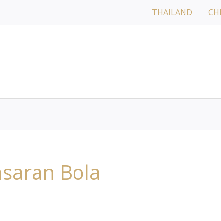
THAILAND
CH
asaran Bola