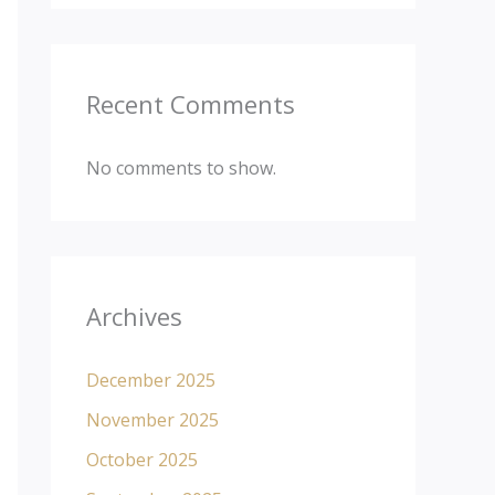
Recent Comments
No comments to show.
Archives
December 2025
November 2025
October 2025