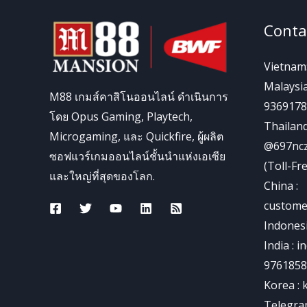
Conta
Vietnam
Malaysi
M88 เกมส์คาสิโนออนไลน์ ดำเนินการ
9369178
โดย Opus Gaming, Playtech,
Thailand
Microgaming, และ Quickfire, ผู้ผลิต
@697ncz
ซอฟแวร์เกมออนไลน์ชั้นนำแห่งเอเซีย
(Toll-Fr
และใหญ่ที่สุดของโลก.
China :
custome
Indones
India : 
9761858
Korea :
Telegra