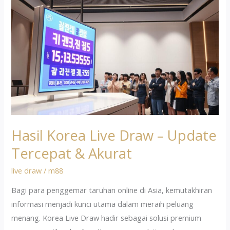
Hasil
Korea
Live
Draw
–
Update
Tercepat
&
Akurat
Hasil Korea Live Draw – Update
Tercepat & Akurat
live draw
/
m88
Bagi para penggemar taruhan online di Asia, kemutakhiran
informasi menjadi kunci utama dalam meraih peluang
menang. Korea Live Draw hadir sebagai solusi premium