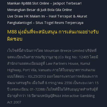
Mainkan Rp888 Slot Online – Jackpot Terbesar!
Menangkan Besar di Judi Bola Gila Online
Live Draw HK Malam Ini – Hasil Tercepat & Akurat
Pangkalantogel – Situs Togel Resmi Terpercaya
M88 มุ่งมั่นที่จะสนับสนุน การเล่นเกมอย่างรับ
ผิดชอบ
เว็บไซต์นี้ดำเนินการโดย Mountain Breeze Limited บริษัทที่
จดทะเบียนในสาธารณรัฐวานูอาตู (Co Reg No.: 12405 โดยมี
สำนักงานจดทะเบียนอยู่ที่ Law Partners House, Kumul
Highway, Port Vila, Vanuatu ภายใต้ใบอนุญาตการเล่นเกม
แบบโต้ตอบ – IGL25/2013 ออกโดยกระทรวงการคลังและการ
พัฒนาเศรษฐกิจ เมื่อวันที่ 8 กรกฎาคม 2556 เป็นระยะเวลา 15
ปี เลขทะเบียน: 01-72388 เว็บไซต์นี้ไม่ได้รับอนุญาตสำหรับผู้ที่
มีอายุต่ำกว่า 18 ปีตามบทบัญญัติของ Interactive Gambling
Act 2007