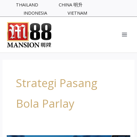
Skip
THAILAND
CHINA 明升
to
INDONESIA
VIETNAM
content
MAI
MEN
Strategi Pasang
Bola Parlay