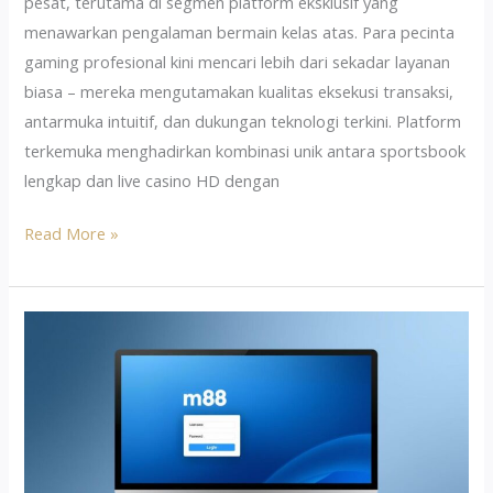
pesat, terutama di segmen platform eksklusif yang
menawarkan pengalaman bermain kelas atas. Para pecinta
gaming profesional kini mencari lebih dari sekadar layanan
biasa – mereka mengutamakan kualitas eksekusi transaksi,
antarmuka intuitif, dan dukungan teknologi terkini. Platform
terkemuka menghadirkan kombinasi unik antara sportsbook
lengkap dan live casino HD dengan
Read More »
Akses
Cepat
ke
m88
link
login