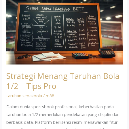
Strategi
Menang
Taruhan
Bola
1/2
–
Tips
Pro
Strategi Menang Taruhan Bola
1/2 – Tips Pro
taruhan sepakbola
/
m88
Dalam dunia sportsbook profesional, keberhasilan pada
taruhan bola 1/2 memerlukan pendekatan yang disiplin dan
berbasis data. Platform berlisensi resmi menawarkan fitur