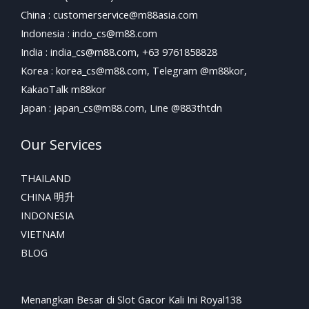
China : customerservice@m88asia.com
Indonesia : indo_cs@m88.com
India : india_cs@m88.com, +63 9761858828
Korea : korea_cs@m88.com, Telegram @m88kor,
KakaoTalk m88kor
Japan : japan_cs@m88.com, Line @883thtdn
Our Services
THAILAND
CHINA 明升
INDONESIA
VIETNAM
BLOG
Menangkan Besar di Slot Gacor Kali Ini Royal138