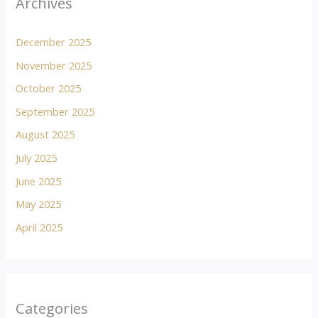
Archives
December 2025
November 2025
October 2025
September 2025
August 2025
July 2025
June 2025
May 2025
April 2025
Categories