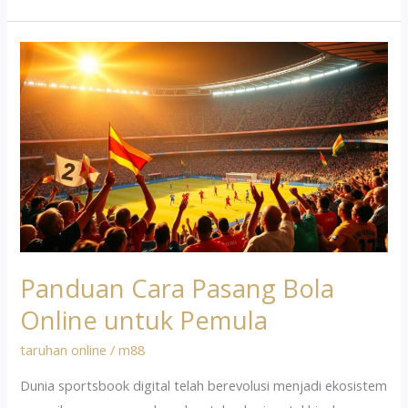
Panduan
Cara
Pasang
Bola
Online
untuk
Pemula
Panduan Cara Pasang Bola
Online untuk Pemula
taruhan online
/
m88
Dunia sportsbook digital telah berevolusi menjadi ekosistem