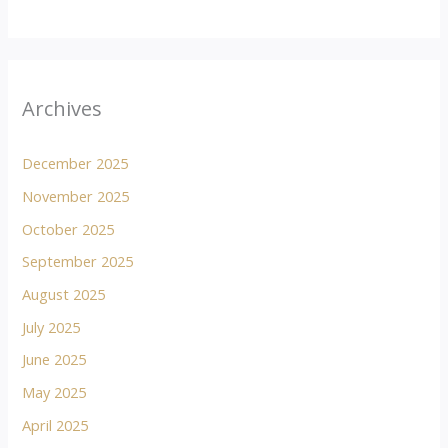
Archives
December 2025
November 2025
October 2025
September 2025
August 2025
July 2025
June 2025
May 2025
April 2025