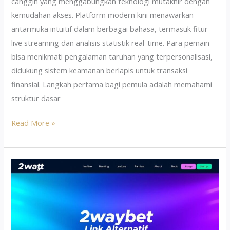
canggih yang menggabungkan teknologi mutakhir dengan
kemudahan akses. Platform modern kini menawarkan
antarmuka intuitif dalam berbagai bahasa, termasuk fitur
live streaming dan analisis statistik real-time. Para pemain
bisa menikmati pengalaman taruhan yang terpersonalisasi,
didukung sistem keamanan berlapis untuk transaksi
finansial. Langkah pertama bagi pemula adalah memahami
struktur dasar
Read More »
2waybet
Link
Alternatif
Terbaru
&