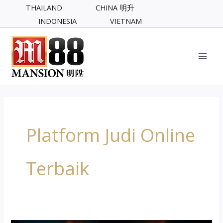
Skip
THAILAND
CHINA 明升
to
INDONESIA
VIETNAM
content
MAI
MEN
Platform Judi Online
Terbaik