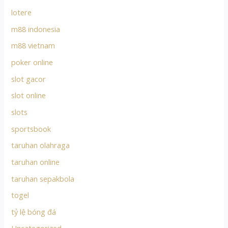
lotere
m88 indonesia
m88 vietnam
poker online
slot gacor
slot online
slots
sportsbook
taruhan olahraga
taruhan online
taruhan sepakbola
togel
tỷ lệ bóng đá