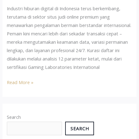
Industri hiburan digital di Indonesia terus berkembang,
terutama di sektor situs judi online premium yang
menawarkan pengalaman bermain berstandar internasional.
Pemain kini mencari lebih dari sekadar transaksi cepat –
mereka mengutamakan keamanan data, variasi permainan
lengkap, dan layanan profesional 24/7. Kurasi daftar ini
dilakukan melalui analisis 12 parameter ketat, mulai dari
sertifikasi Gaming Laboratories International
Read More »
Search
SEARCH