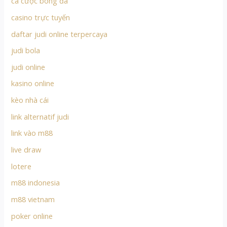
cá cược bóng đá
casino trực tuyến
daftar judi online terpercaya
judi bola
judi online
kasino online
kèo nhà cái
link alternatif judi
link vào m88
live draw
lotere
m88 indonesia
m88 vietnam
poker online