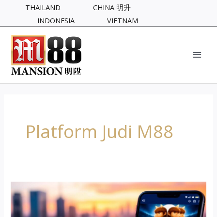
Skip
THAILAND
CHINA 明升
to
INDONESIA
VIETNAM
content
MAI
MEN
Platform Judi M88
M88
Login
Mobile