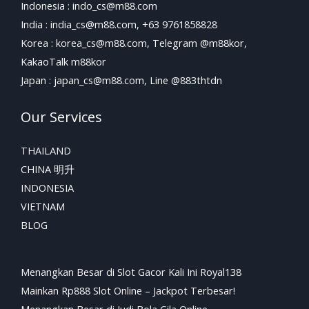
Indonesia : indo_cs@m88.com
India : india_cs@m88.com, +63 9761858828
Korea : korea_cs@m88.com, Telegram @m88kor,
KakaoTalk m88kor
Japan : japan_cs@m88.com, Line @883thtdn
Our Services
THAILAND
CHINA 明升
INDONESIA
VIETNAM
BLOG
Menangkan Besar di Slot Gacor Kali Ini Royal138
Mainkan Rp888 Slot Online – Jackpot Terbesar!
Menangkan Besar di Judi Bola Gila Online