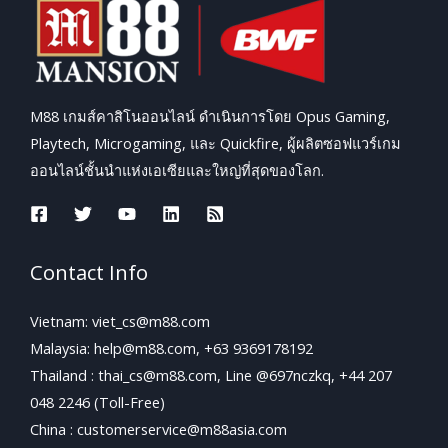
M88 เกมส์คาสิโนออนไลน์ ดำเนินการโดย Opus Gaming,
Playtech, Microgaming, และ Quickfire, ผู้ผลิตซอฟแวร์เกม
ออนไลน์ชั้นนำแห่งเอเซียและใหญ่ที่สุดของโลก.
Contact Info
Vietnam: viet_cs@m88.com
Malaysia: help@m88.com, +63 9369178192
Thailand : thai_cs@m88.com, Line @697nczkq, +44 207
048 2246 (Toll-Free)
China : customerservice@m88asia.com