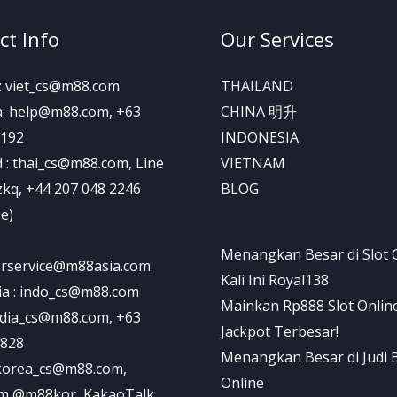
ct Info
Our Services
: viet_cs@m88.com
THAILAND
a: help@m88.com, +63
CHINA 明升
192
INDONESIA
 : thai_cs@m88.com, Line
VIETNAM
kq, +44 207 048 2246
BLOG
ee)
Menangkan Besar di Slot 
rservice@m88asia.com
Kali Ini Royal138
ia : indo_cs@m88.com
Mainkan Rp888 Slot Onlin
india_cs@m88.com, +63
Jackpot Terbesar!
828
Menangkan Besar di Judi B
 korea_cs@m88.com,
Online
m @m88kor, KakaoTalk