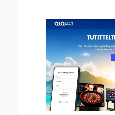
Bermain
Judi
Online
QQ
Terpercaya
di
Indonesia