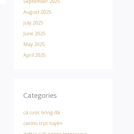
September 2025
August 2025
July 2025
June 2025
May 2025
April 2025
Categories
cá cược bóng đá
casino trực tuyến