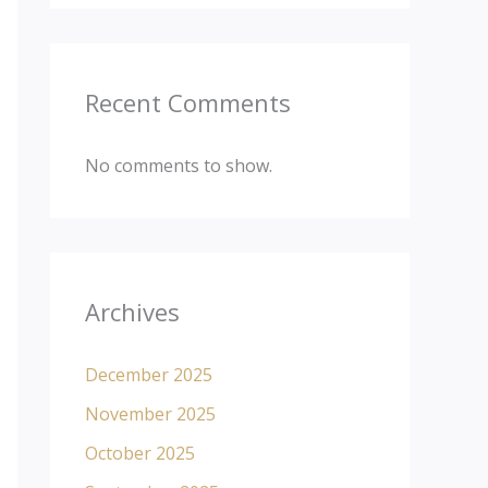
Recent Comments
No comments to show.
Archives
December 2025
November 2025
October 2025