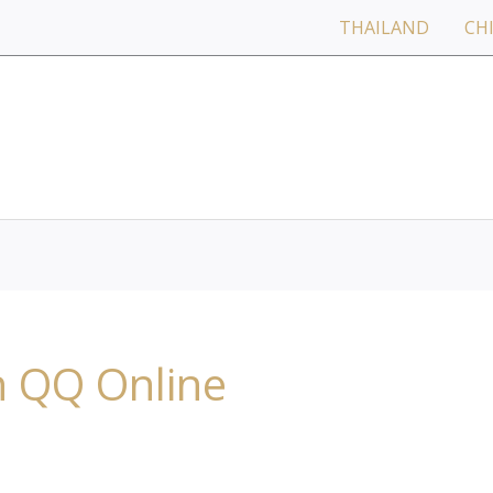
THAILAND
CH
n QQ Online