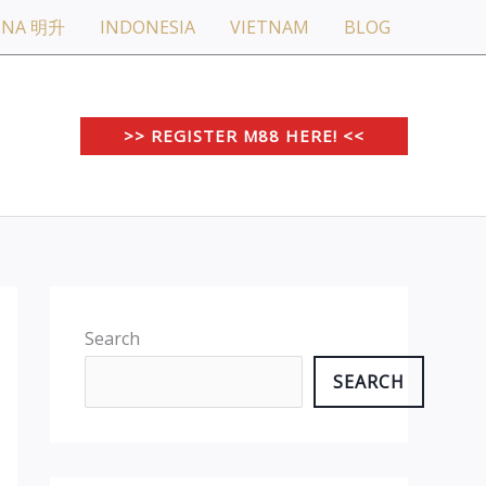
INA 明升
INDONESIA
VIETNAM
BLOG
>> REGISTER M88 HERE! <<
Search
SEARCH