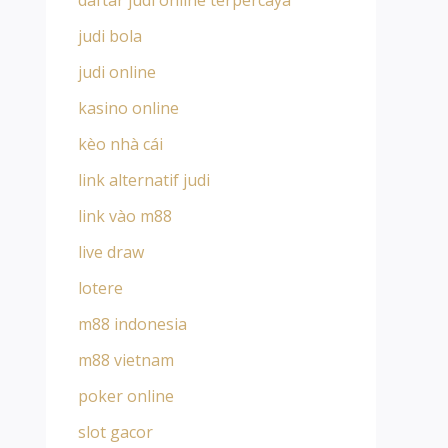
daftar judi online terpercaya
judi bola
judi online
kasino online
kèo nhà cái
link alternatif judi
link vào m88
live draw
lotere
m88 indonesia
m88 vietnam
poker online
slot gacor