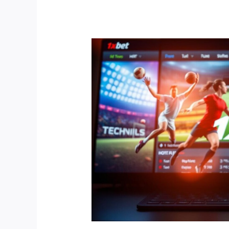
1xbet
Taruhan
Olahraga
Online
–
Nikmati
Taruhan
Terbaik