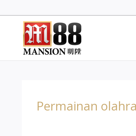
Skip
to
content
Permainan olahr