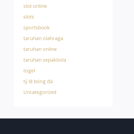
slot online
slots
sportsbook
taruhan olahraga
taruhan online
taruhan sepakbola
togel
tỷ lệ bóng đá
Uncategorized