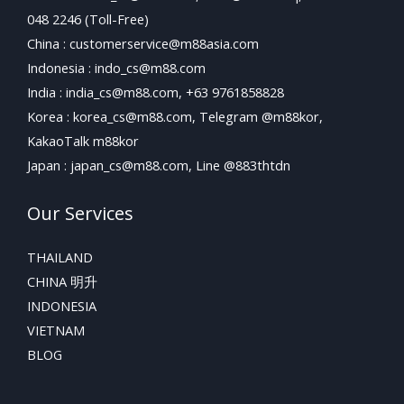
048 2246 (Toll-Free)
China : customerservice@m88asia.com
Indonesia : indo_cs@m88.com
India : india_cs@m88.com, +63 9761858828
Korea : korea_cs@m88.com, Telegram @m88kor,
KakaoTalk m88kor
Japan : japan_cs@m88.com, Line @883thtdn
Our Services
THAILAND
CHINA 明升
INDONESIA
VIETNAM
BLOG