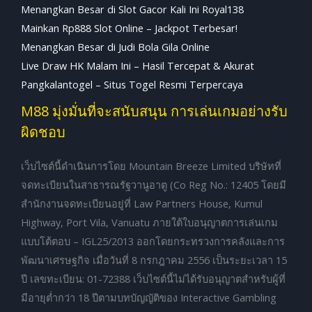
Menangkan Besar di Slot Gacor Kali Ini Royal138
Mainkan Rp888 Slot Online – Jackpot Terbesar!
Menangkan Besar di Judi Bola Gila Online
Live Draw HK Malam Ini – Hasil Tercepat & Akurat
Pangkalantogel – Situs Togel Resmi Terpercaya
M88 มุ่งมั่นที่จะสนับสนุน การเล่นเกมอย่างรับ
ผิดชอบ
เว็บไซต์นี้ดำเนินการโดย Mountain Breeze Limited บริษัทที่
จดทะเบียนในสาธารณรัฐวานูอาตู (Co Reg No.: 12405 โดยมี
สำนักงานจดทะเบียนอยู่ที่ Law Partners House, Kumul
Highway, Port Vila, Vanuatu ภายใต้ใบอนุญาตการเล่นเกม
แบบโต้ตอบ – IGL25/2013 ออกโดยกระทรวงการคลังและการ
พัฒนาเศรษฐกิจ เมื่อวันที่ 8 กรกฎาคม 2556 เป็นระยะเวลา 15
ปี เลขทะเบียน: 01-72388 เว็บไซต์นี้ไม่ได้รับอนุญาตสำหรับผู้ที่
มีอายุต่ำกว่า 18 ปีตามบทบัญญัติของ Interactive Gambling