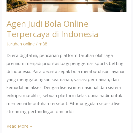
Agen Judi Bola Online
Terpercaya di Indonesia
taruhan online
/
m88
Di era digital ini, pencarian platform taruhan olahraga
premium menjadi prioritas bagi penggemar sports betting
di Indonesia. Para pecinta sepak bola membutuhkan layanan
yang menggabungkan keamanan, variasi permainan, dan
kemudahan akses. Dengan lisensi internasional dan sistem
enkripsi mutakhir, sebuah platform kelas dunia hadir untuk
memenuhi kebutuhan tersebut. Fitur unggulan seperti live
streaming pertandingan dan odds
Read More »