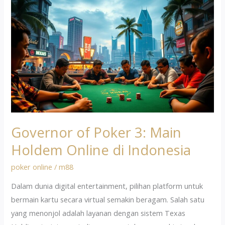
Governor
of
Poker
3:
Main
Holdem
Online
di
Indonesia
Governor of Poker 3: Main
Holdem Online di Indonesia
poker online
/
m88
Dalam dunia digital entertainment, pilihan platform untuk
bermain kartu secara virtual semakin beragam. Salah satu
yang menonjol adalah layanan dengan sistem Texas