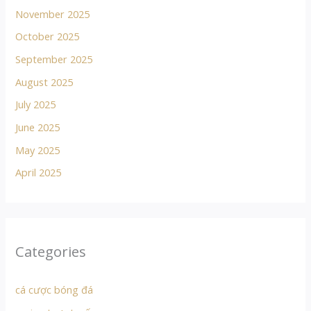
November 2025
October 2025
September 2025
August 2025
July 2025
June 2025
May 2025
April 2025
Categories
cá cược bóng đá