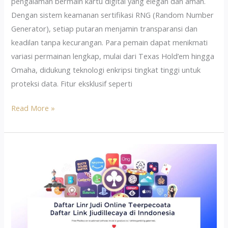
pengalaman bermain kartu digital yang elegan dan aman.
Dengan sistem keamanan sertifikasi RNG (Random Number
Generator), setiap putaran menjamin transparansi dan
keadilan tanpa kecurangan. Para pemain dapat menikmati
variasi permainan lengkap, mulai dari Texas Hold’em hingga
Omaha, didukung teknologi enkripsi tingkat tinggi untuk
proteksi data. Fitur eksklusif seperti
Read More »
Daftar
Link
Judi
Online
Terpercaya
di