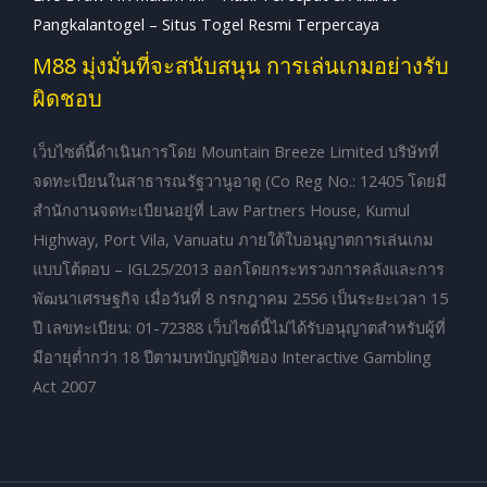
Pangkalantogel – Situs Togel Resmi Terpercaya
M88 มุ่งมั่นที่จะสนับสนุน การเล่นเกมอย่างรับ
ผิดชอบ
เว็บไซต์นี้ดำเนินการโดย Mountain Breeze Limited บริษัทที่
จดทะเบียนในสาธารณรัฐวานูอาตู (Co Reg No.: 12405 โดยมี
สำนักงานจดทะเบียนอยู่ที่ Law Partners House, Kumul
Highway, Port Vila, Vanuatu ภายใต้ใบอนุญาตการเล่นเกม
แบบโต้ตอบ – IGL25/2013 ออกโดยกระทรวงการคลังและการ
พัฒนาเศรษฐกิจ เมื่อวันที่ 8 กรกฎาคม 2556 เป็นระยะเวลา 15
ปี เลขทะเบียน: 01-72388 เว็บไซต์นี้ไม่ได้รับอนุญาตสำหรับผู้ที่
มีอายุต่ำกว่า 18 ปีตามบทบัญญัติของ Interactive Gambling
Act 2007