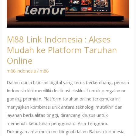
Mudah
ke
Platform
Taruhan
Online
M88 Link Indonesia : Akses
Mudah ke Platform Taruhan
Online
m88 indonesia
/
m88
Dalam dunia hiburan digital yang terus berkembang, pemain
Indonesia kini memiliki destinasi eksklusif untuk pengalaman
gaming premium. Platform taruhan online terkemuka ini
menyajikan kombinasi unik antara teknologi mutakhir dan
layanan berkualitas tinggi, dirancang khusus untuk
memenuhi kebutuhan pengguna di Asia Tenggara.
Dukungan antarmuka multilingual dalam Bahasa Indonesia,