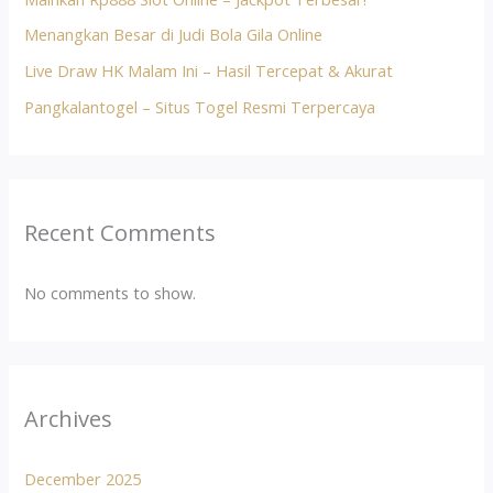
Menangkan Besar di Judi Bola Gila Online
Live Draw HK Malam Ini – Hasil Tercepat & Akurat
Pangkalantogel – Situs Togel Resmi Terpercaya
Recent Comments
No comments to show.
Archives
December 2025