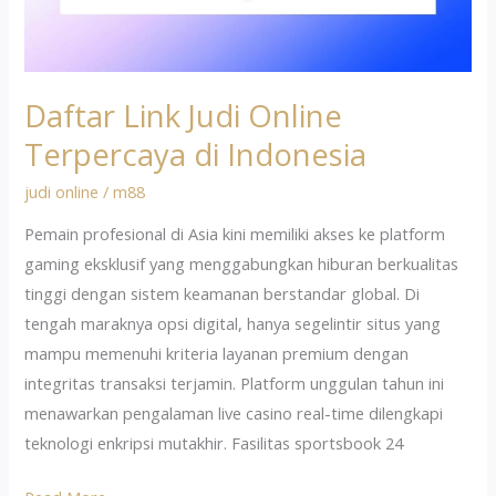
Indonesia
Daftar Link Judi Online
Terpercaya di Indonesia
judi online
/
m88
Pemain profesional di Asia kini memiliki akses ke platform
gaming eksklusif yang menggabungkan hiburan berkualitas
tinggi dengan sistem keamanan berstandar global. Di
tengah maraknya opsi digital, hanya segelintir situs yang
mampu memenuhi kriteria layanan premium dengan
integritas transaksi terjamin. Platform unggulan tahun ini
menawarkan pengalaman live casino real-time dilengkapi
teknologi enkripsi mutakhir. Fasilitas sportsbook 24