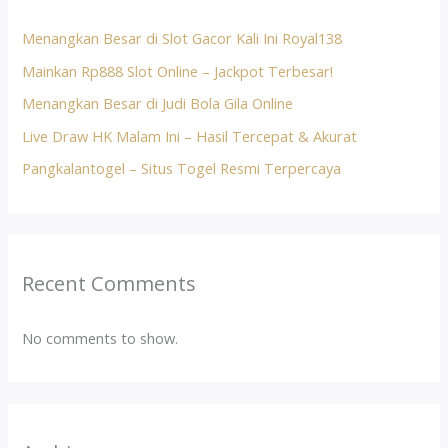
Menangkan Besar di Slot Gacor Kali Ini Royal138
Mainkan Rp888 Slot Online – Jackpot Terbesar!
Menangkan Besar di Judi Bola Gila Online
Live Draw HK Malam Ini – Hasil Tercepat & Akurat
Pangkalantogel – Situs Togel Resmi Terpercaya
Recent Comments
No comments to show.