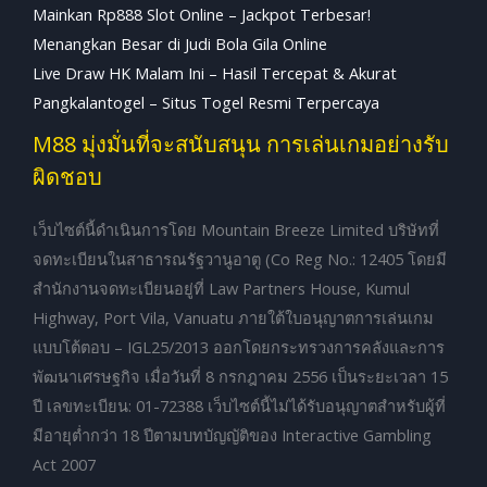
Mainkan Rp888 Slot Online – Jackpot Terbesar!
Menangkan Besar di Judi Bola Gila Online
Live Draw HK Malam Ini – Hasil Tercepat & Akurat
Pangkalantogel – Situs Togel Resmi Terpercaya
M88 มุ่งมั่นที่จะสนับสนุน การเล่นเกมอย่างรับ
ผิดชอบ
เว็บไซต์นี้ดำเนินการโดย Mountain Breeze Limited บริษัทที่
จดทะเบียนในสาธารณรัฐวานูอาตู (Co Reg No.: 12405 โดยมี
สำนักงานจดทะเบียนอยู่ที่ Law Partners House, Kumul
Highway, Port Vila, Vanuatu ภายใต้ใบอนุญาตการเล่นเกม
แบบโต้ตอบ – IGL25/2013 ออกโดยกระทรวงการคลังและการ
พัฒนาเศรษฐกิจ เมื่อวันที่ 8 กรกฎาคม 2556 เป็นระยะเวลา 15
ปี เลขทะเบียน: 01-72388 เว็บไซต์นี้ไม่ได้รับอนุญาตสำหรับผู้ที่
มีอายุต่ำกว่า 18 ปีตามบทบัญญัติของ Interactive Gambling
Act 2007