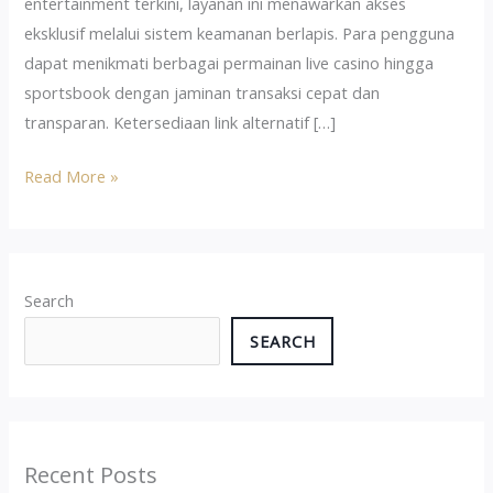
entertainment terkini, layanan ini menawarkan akses
eksklusif melalui sistem keamanan berlapis. Para pengguna
dapat menikmati berbagai permainan live casino hingga
sportsbook dengan jaminan transaksi cepat dan
transparan. Ketersediaan link alternatif […]
Read More »
Search
SEARCH
Recent Posts