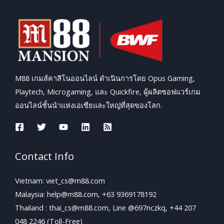
M88 เกมส์คาสิโนออนไลน์ ดำเนินการโดย Opus Gaming,
Playtech, Microgaming, และ Quickfire, ผู้ผลิตซอฟแวร์เกม
ออนไลน์ชั้นนำแห่งเอเซียและใหญ่ที่สุดของโลก.
Contact Info
Vietnam: viet_cs@m88.com
Malaysia: help@m88.com, +63 9369178192
Thailand : thai_cs@m88.com, Line @697nczkq, +44 207
048 2246 (Toll-Free)