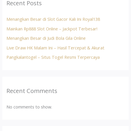
Recent Posts
Menangkan Besar di Slot Gacor Kali Ini Royal138
Mainkan Rp888 Slot Online – Jackpot Terbesar!
Menangkan Besar di Judi Bola Gila Online
Live Draw HK Malam Ini – Hasil Tercepat & Akurat
Pangkalantogel – Situs Togel Resmi Terpercaya
Recent Comments
No comments to show.