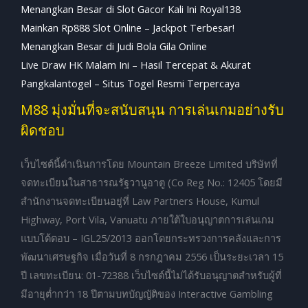
Menangkan Besar di Slot Gacor Kali Ini Royal138
Mainkan Rp888 Slot Online – Jackpot Terbesar!
Menangkan Besar di Judi Bola Gila Online
Live Draw HK Malam Ini – Hasil Tercepat & Akurat
Pangkalantogel – Situs Togel Resmi Terpercaya
M88 มุ่งมั่นที่จะสนับสนุน การเล่นเกมอย่างรับ
ผิดชอบ
เว็บไซต์นี้ดำเนินการโดย Mountain Breeze Limited บริษัทที่
จดทะเบียนในสาธารณรัฐวานูอาตู (Co Reg No.: 12405 โดยมี
สำนักงานจดทะเบียนอยู่ที่ Law Partners House, Kumul
Highway, Port Vila, Vanuatu ภายใต้ใบอนุญาตการเล่นเกม
แบบโต้ตอบ – IGL25/2013 ออกโดยกระทรวงการคลังและการ
พัฒนาเศรษฐกิจ เมื่อวันที่ 8 กรกฎาคม 2556 เป็นระยะเวลา 15
ปี เลขทะเบียน: 01-72388 เว็บไซต์นี้ไม่ได้รับอนุญาตสำหรับผู้ที่
มีอายุต่ำกว่า 18 ปีตามบทบัญญัติของ Interactive Gambling