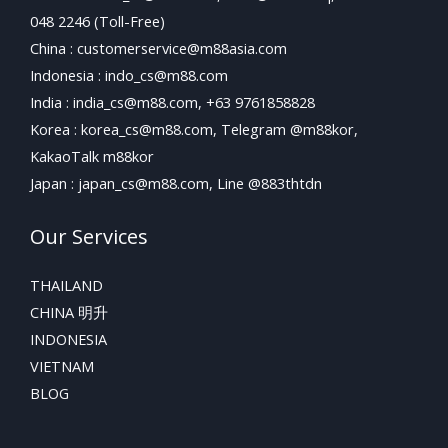
048 2246 (Toll-Free)
China : customerservice@m88asia.com
Indonesia : indo_cs@m88.com
India : india_cs@m88.com, +63 9761858828
Korea : korea_cs@m88.com, Telegram @m88kor,
KakaoTalk m88kor
Japan : japan_cs@m88.com, Line @883thtdn
Our Services
THAILAND
CHINA 明升
INDONESIA
VIETNAM
BLOG