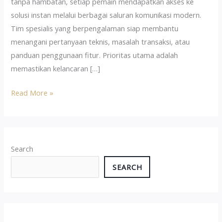
tanpa hambatan, setiap pemain mendapatkan akses ke
solusi instan melalui berbagai saluran komunikasi modern.
Tim spesialis yang berpengalaman siap membantu
menangani pertanyaan teknis, masalah transaksi, atau
panduan penggunaan fitur. Prioritas utama adalah
memastikan kelancaran […]
Read More »
Search
SEARCH