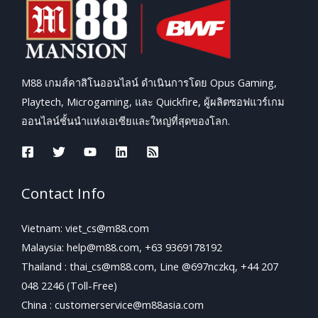
M88 เกมส์คาสิโนออนไลน์ ดำเนินการโดย Opus Gaming,
Playtech, Microgaming, และ Quickfire, ผู้ผลิตซอฟแวร์เกม
ออนไลน์ชั้นนำแห่งเอเซียและใหญ่ที่สุดของโลก.
Contact Info
Vietnam: viet_cs@m88.com
Malaysia: help@m88.com, +63 9369178192
Thailand : thai_cs@m88.com, Line @697nczkq, +44 207
048 2246 (Toll-Free)
China : customerservice@m88asia.com