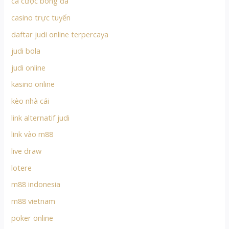
cá cược bóng đá
casino trực tuyến
daftar judi online terpercaya
judi bola
judi online
kasino online
kèo nhà cái
link alternatif judi
link vào m88
live draw
lotere
m88 indonesia
m88 vietnam
poker online