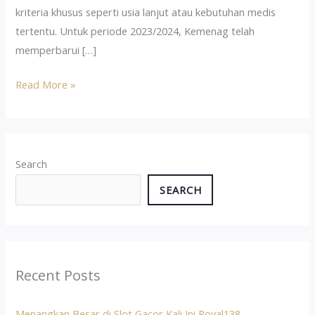
kriteria khusus seperti usia lanjut atau kebutuhan medis
tertentu. Untuk periode 2023/2024, Kemenag telah
memperbarui […]
Read More »
Search
SEARCH
Recent Posts
Menangkan Besar di Slot Gacor Kali Ini Royal138