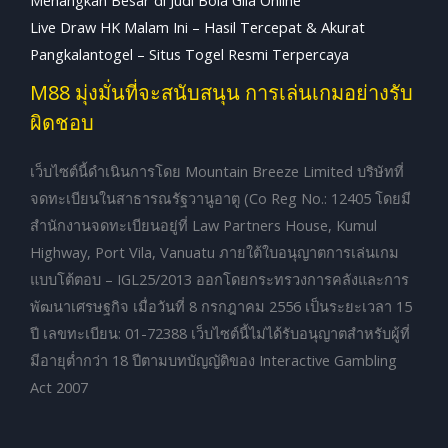
Live Draw HK Malam Ini – Hasil Tercepat & Akurat
Pangkalantogel – Situs Togel Resmi Terpercaya
M88 มุ่งมั่นที่จะสนับสนุน การเล่นเกมอย่างรับ
ผิดชอบ
เว็บไซต์นี้ดำเนินการโดย Mountain Breeze Limited บริษัทที่
จดทะเบียนในสาธารณรัฐวานูอาตู (Co Reg No.: 12405 โดยมี
สำนักงานจดทะเบียนอยู่ที่ Law Partners House, Kumul
Highway, Port Vila, Vanuatu ภายใต้ใบอนุญาตการเล่นเกม
แบบโต้ตอบ – IGL25/2013 ออกโดยกระทรวงการคลังและการ
พัฒนาเศรษฐกิจ เมื่อวันที่ 8 กรกฎาคม 2556 เป็นระยะเวลา 15
ปี เลขทะเบียน: 01-72388 เว็บไซต์นี้ไม่ได้รับอนุญาตสำหรับผู้ที่
มีอายุต่ำกว่า 18 ปีตามบทบัญญัติของ Interactive Gambling
Act 2007