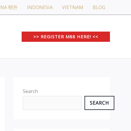
INA 明升
INDONESIA
VIETNAM
BLOG
>> REGISTER M88 HERE! <<
Search
SEARCH