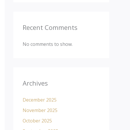
Recent Comments
No comments to show.
Archives
December 2025
November 2025
October 2025