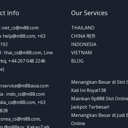
ct Info
Our Services
: viet_cs@m88.com
THAILAND
a: help@m88.com, +63
CHINA 明升
192
INDONESIA
 : thai_cs@m88.com, Line
VIETNAM
kq, +44 207 048 2246
BLOG
ee)
Menangkan Besar di Slot 
rservice@m88asia.com
Kali Ini Royal138
ia : indo_cs@m88.com
Mainkan Rp888 Slot Onlin
india_cs@m88.com, +63
Jackpot Terbesar!
828
Menangkan Besar di Judi B
 korea_cs@m88.com,
Online
m @m88kor, KakaoTalk