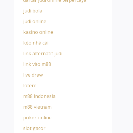
daftar judi online terpercaya
judi bola
judi online
kasino online
kèo nhà cái
link alternatif judi
link vào m88
live draw
lotere
m88 indonesia
m88 vietnam
poker online
slot gacor