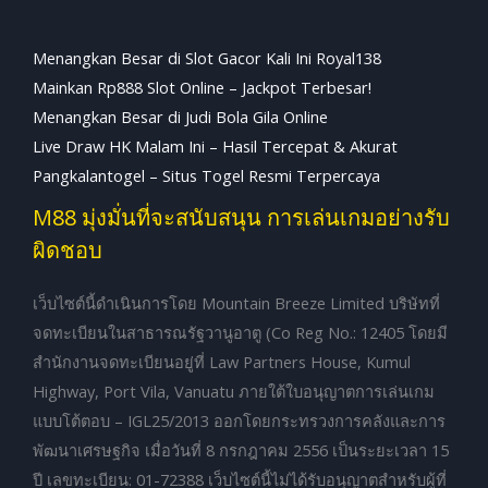
Menangkan Besar di Slot Gacor Kali Ini Royal138
Mainkan Rp888 Slot Online – Jackpot Terbesar!
Menangkan Besar di Judi Bola Gila Online
Live Draw HK Malam Ini – Hasil Tercepat & Akurat
Pangkalantogel – Situs Togel Resmi Terpercaya
M88 มุ่งมั่นที่จะสนับสนุน การเล่นเกมอย่างรับ
ผิดชอบ
เว็บไซต์นี้ดำเนินการโดย Mountain Breeze Limited บริษัทที่
จดทะเบียนในสาธารณรัฐวานูอาตู (Co Reg No.: 12405 โดยมี
สำนักงานจดทะเบียนอยู่ที่ Law Partners House, Kumul
Highway, Port Vila, Vanuatu ภายใต้ใบอนุญาตการเล่นเกม
แบบโต้ตอบ – IGL25/2013 ออกโดยกระทรวงการคลังและการ
พัฒนาเศรษฐกิจ เมื่อวันที่ 8 กรกฎาคม 2556 เป็นระยะเวลา 15
ปี เลขทะเบียน: 01-72388 เว็บไซต์นี้ไม่ได้รับอนุญาตสำหรับผู้ที่