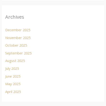
Archives
December 2025
November 2025
October 2025
September 2025
August 2025
July 2025
June 2025
May 2025
April 2025