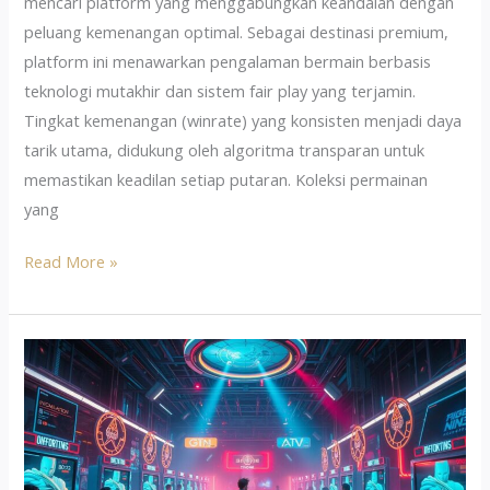
mencari platform yang menggabungkan keandalan dengan
peluang kemenangan optimal. Sebagai destinasi premium,
platform ini menawarkan pengalaman bermain berbasis
teknologi mutakhir dan sistem fair play yang terjamin.
Tingkat kemenangan (winrate) yang konsisten menjadi daya
tarik utama, didukung oleh algoritma transparan untuk
memastikan keadilan setiap putaran. Koleksi permainan
yang
Read More »
Slot
Online
Terbaik
di
Fomototo.com