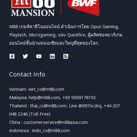
M88 เกมส์คาสิโนออนไลน์ ดำเนินการโดย Opus Gaming,
Playtech, Microgaming, และ Quickfire, ผู้ผลิตซอฟแวร์เกม
ออนไลน์ชั้นนำแห่งเอเซียและใหญ่ที่สุดของโลก.
Contact Info
Vietnam: viet_cs@m88.com
Malaysia: help@m88.com, +63 9369178192
Thailand : thai_cs@m88.com, Line @697nczkq, +44 207
048 2246 (Toll-Free)
China : customerservice@m88asia.com
Indonesia : indo_cs@m88.com