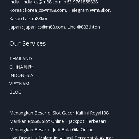
India : india_cs@m88.com, +63 9761858828
Korea : korea_cs@m88.com, Telegram @m88kor,
KakaoTalk m88kor
Japan : japan_cs@m88.com, Line @883thtdn
Our Services
THAILAND
CHINA 明升
INDONESIA
VIETNAM
BLOG
Menangkan Besar di Slot Gacor Kali Ini Royal138
Mainkan Rp888 Slot Online – Jackpot Terbesar!
Menangkan Besar di Judi Bola Gila Online
Live Draw HK Malam Ini – Hasil Tercepat & Akurat