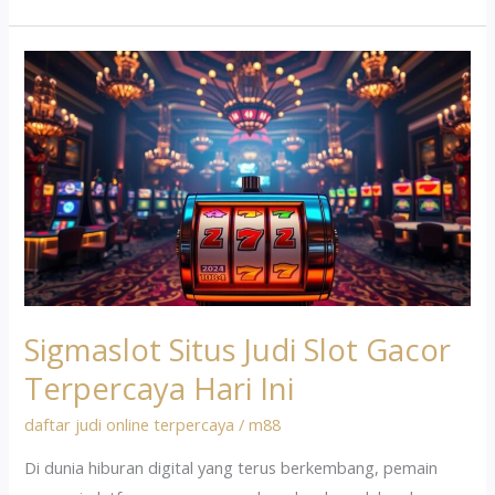
Sigmaslot
Situs
Judi
Slot
Gacor
Terpercaya
Hari
Ini
Sigmaslot Situs Judi Slot Gacor
Terpercaya Hari Ini
daftar judi online terpercaya
/
m88
Di dunia hiburan digital yang terus berkembang, pemain