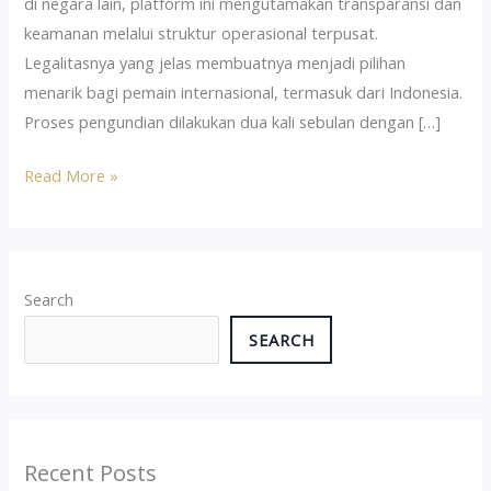
di negara lain, platform ini mengutamakan transparansi dan
keamanan melalui struktur operasional terpusat.
Legalitasnya yang jelas membuatnya menjadi pilihan
menarik bagi pemain internasional, termasuk dari Indonesia.
Proses pengundian dilakukan dua kali sebulan dengan […]
Read More »
Search
SEARCH
Recent Posts