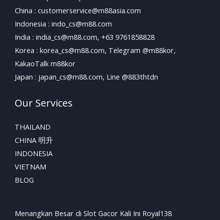
China : customerservice@m88asia.com
Indonesia : indo_cs@m88.com
India : india_cs@m88.com, +63 9761858828
Korea : korea_cs@m88.com, Telegram @m88kor,
KakaoTalk m88kor
Japan : japan_cs@m88.com, Line @883thtdn
Our Services
THAILAND
CHINA 明升
INDONESIA
VIETNAM
BLOG
Menangkan Besar di Slot Gacor Kali Ini Royal138