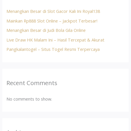
Menangkan Besar di Slot Gacor Kali Ini Royal138
Mainkan Rp888 Slot Online – Jackpot Terbesar!
Menangkan Besar di Judi Bola Gila Online
Live Draw HK Malam Ini – Hasil Tercepat & Akurat
Pangkalantogel – Situs Togel Resmi Terpercaya
Recent Comments
No comments to show.