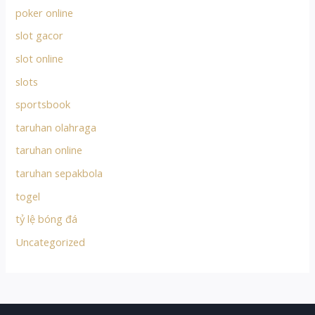
poker online
slot gacor
slot online
slots
sportsbook
taruhan olahraga
taruhan online
taruhan sepakbola
togel
tỷ lệ bóng đá
Uncategorized