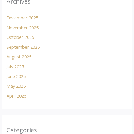
Archives
December 2025
November 2025
October 2025
September 2025
August 2025
July 2025
June 2025
May 2025
April 2025
Categories