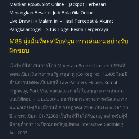
Mainkan Rp888 Slot Online – Jackpot Terbesar!
Menangkan Besar di Judi Bola Gila Online
Live Draw HK Malam Ini – Hasil Tercepat & Akurat
Pangkalantogel – Situs Togel Resmi Terpercaya
M88 มุ่งมั่นที่จะสนับสนุน การเล่นเกมอย่างรับ
ผิดชอบ
เว็บไซต์นี้ดำเนินการโดย Mountain Breeze Limited บริษัทที่
จดทะเบียนในสาธารณรัฐวานูอาตู (Co Reg No.: 12405 โดยมี
สำนักงานจดทะเบียนอยู่ที่ Law Partners House, Kumul
Highway, Port Vila, Vanuatu ภายใต้ใบอนุญาตการเล่นเกม
แบบโต้ตอบ – IGL25/2013 ออกโดยกระทรวงการคลังและการ
พัฒนาเศรษฐกิจ เมื่อวันที่ 8 กรกฎาคม 2556 เป็นระยะเวลา 15
ปี เลขทะเบียน: 01-72388 เว็บไซต์นี้ไม่ได้รับอนุญาตสำหรับผู้ที่
มีอายุต่ำกว่า 18 ปีตามบทบัญญัติของ Interactive Gambling
Act 2007