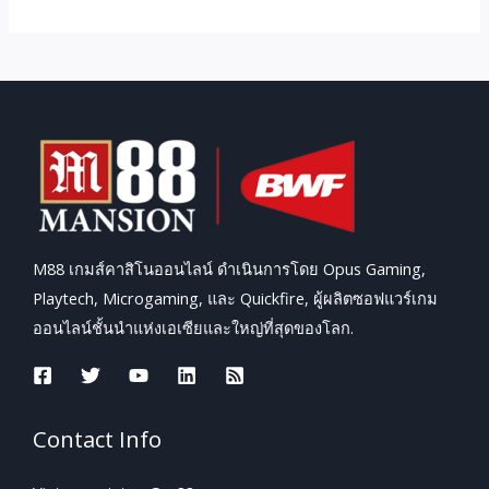
M88 เกมส์คาสิโนออนไลน์ ดำเนินการโดย Opus Gaming,
Playtech, Microgaming, และ Quickfire, ผู้ผลิตซอฟแวร์เกม
ออนไลน์ชั้นนำแห่งเอเซียและใหญ่ที่สุดของโลก.
Contact Info