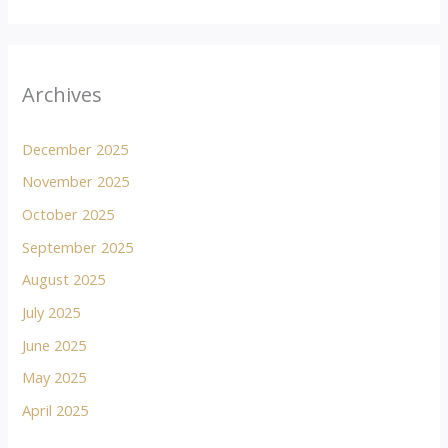
Archives
December 2025
November 2025
October 2025
September 2025
August 2025
July 2025
June 2025
May 2025
April 2025