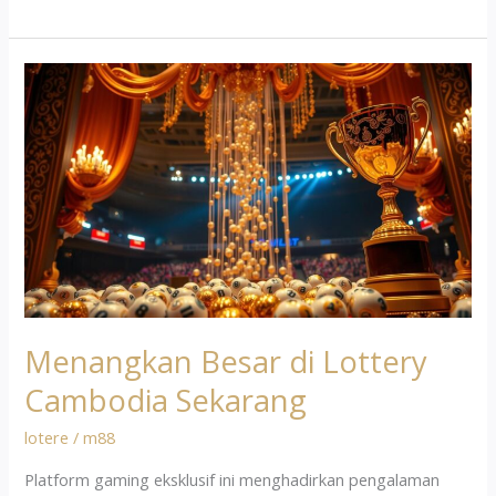
Menangkan
Besar
di
Lottery
Cambodia
Sekarang
Menangkan Besar di Lottery
Cambodia Sekarang
lotere
/
m88
Platform gaming eksklusif ini menghadirkan pengalaman