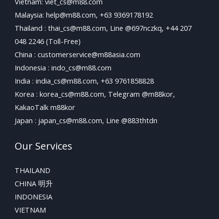
Vietnam: viet_cs@m88.com
Malaysia: help@m88.com, +63 9369178192
Thailand : thai_cs@m88.com, Line @697nczkq, +44 207
048 2246 (Toll-Free)
China : customerservice@m88asia.com
Indonesia : indo_cs@m88.com
India : india_cs@m88.com, +63 9761858828
Korea : korea_cs@m88.com, Telegram @m88kor,
KakaoTalk m88kor
Japan : japan_cs@m88.com, Line @883thtdn
Our Services
THAILAND
CHINA 明升
INDONESIA
VIETNAM