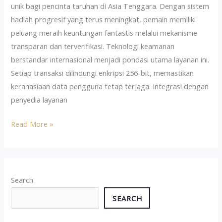
unik bagi pencinta taruhan di Asia Tenggara. Dengan sistem
hadiah progresif yang terus meningkat, pemain memiliki
peluang meraih keuntungan fantastis melalui mekanisme
transparan dan terverifikasi. Teknologi keamanan
berstandar internasional menjadi pondasi utama layanan ini.
Setiap transaksi dilindungi enkripsi 256-bit, memastikan
kerahasiaan data pengguna tetap terjaga. Integrasi dengan
penyedia layanan
Read More »
Search
SEARCH