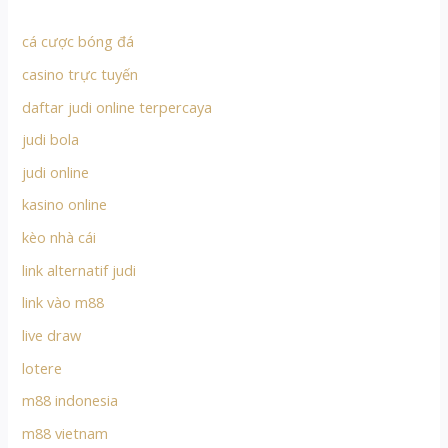
cá cược bóng đá
casino trực tuyến
daftar judi online terpercaya
judi bola
judi online
kasino online
kèo nhà cái
link alternatif judi
link vào m88
live draw
lotere
m88 indonesia
m88 vietnam