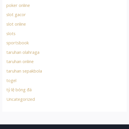
poker online
slot gacor
slot online
slots
sportsbook
taruhan olahraga
taruhan online
taruhan sepakbola
togel
tỷ lệ bóng đá
Uncategorized