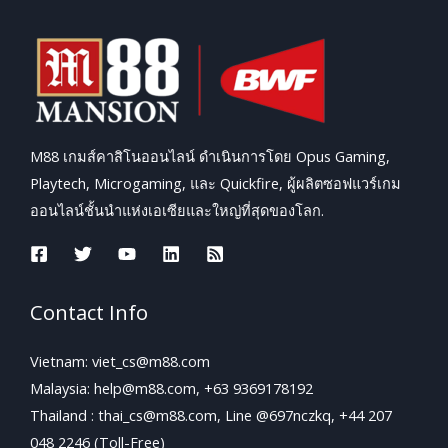
M88 เกมส์คาสิโนออนไลน์ ดำเนินการโดย Opus Gaming,
Playtech, Microgaming, และ Quickfire, ผู้ผลิตซอฟแวร์เกม
ออนไลน์ชั้นนำแห่งเอเซียและใหญ่ที่สุดของโลก.
Contact Info
Vietnam: viet_cs@m88.com
Malaysia: help@m88.com, +63 9369178192
Thailand : thai_cs@m88.com, Line @697nczkq, +44 207
048 2246 (Toll-Free)