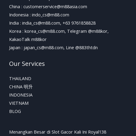
China : customerservice@m88asia.com
Indonesia : indo_cs@m88.com
India : india_cs@m88.com, +63 9761858828
Korea : korea_cs@m88.com, Telegram @m88kor,
KakaoTalk m88kor
Japan : japan_cs@m88.com, Line @883thtdn
Our Services
THAILAND
CHINA 明升
INDONESIA
VIETNAM
BLOG
Menangkan Besar di Slot Gacor Kali Ini Royal138