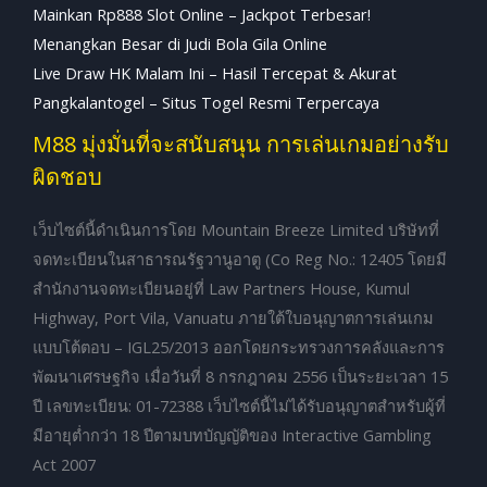
Mainkan Rp888 Slot Online – Jackpot Terbesar!
Menangkan Besar di Judi Bola Gila Online
Live Draw HK Malam Ini – Hasil Tercepat & Akurat
Pangkalantogel – Situs Togel Resmi Terpercaya
M88 มุ่งมั่นที่จะสนับสนุน การเล่นเกมอย่างรับ
ผิดชอบ
เว็บไซต์นี้ดำเนินการโดย Mountain Breeze Limited บริษัทที่
จดทะเบียนในสาธารณรัฐวานูอาตู (Co Reg No.: 12405 โดยมี
สำนักงานจดทะเบียนอยู่ที่ Law Partners House, Kumul
Highway, Port Vila, Vanuatu ภายใต้ใบอนุญาตการเล่นเกม
แบบโต้ตอบ – IGL25/2013 ออกโดยกระทรวงการคลังและการ
พัฒนาเศรษฐกิจ เมื่อวันที่ 8 กรกฎาคม 2556 เป็นระยะเวลา 15
ปี เลขทะเบียน: 01-72388 เว็บไซต์นี้ไม่ได้รับอนุญาตสำหรับผู้ที่
มีอายุต่ำกว่า 18 ปีตามบทบัญญัติของ Interactive Gambling
Act 2007