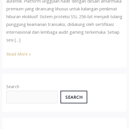
autentik. Platform unggulan hadir dengan desain antarmuka
premium yang dirancang khusus untuk kalangan penikmat
hiburan eksklusif. Sistem proteksi SSL 256-bit menjadi tulang
punggung keamanan transaksi, didukung oleh sertifikasi
internasional dari lembaga audit gaming terkemuka. Setiap
sesi […]
Read More »
Search
SEARCH