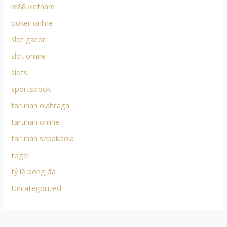
m88 vietnam
poker online
slot gacor
slot online
slots
sportsbook
taruhan olahraga
taruhan online
taruhan sepakbola
togel
tỷ lệ bóng đá
Uncategorized