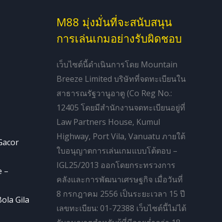
M88 มุ่งมั่นที่จะสนับสนุน
การเล่นเกมอย่างรับผิดชอบ
เว็บไซต์นี้ดำเนินการโดย Mountain
Breeze Limited บริษัทที่จดทะเบียนใน
สาธารณรัฐวานูอาตู (Co Reg No.:
12405 โดยมีสำนักงานจดทะเบียนอยู่ที่
Law Partners House, Kumul
Highway, Port Vila, Vanuatu ภายใต้
Gacor
ใบอนุญาตการเล่นเกมแบบโต้ตอบ –
IGL25/2013 ออกโดยกระทรวงการ
e –
คลังและการพัฒนาเศรษฐกิจ เมื่อวันที่
8 กรกฎาคม 2556 เป็นระยะเวลา 15 ปี
ola Gila
เลขทะเบียน: 01-72388 เว็บไซต์นี้ไม่ได้