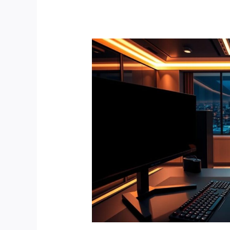
Bergabunglah
di
Poker
Online
ProVIP805
–
Raih
Kemenangan