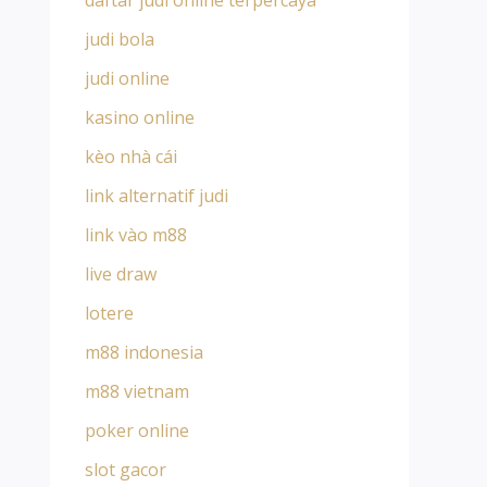
daftar judi online terpercaya
judi bola
judi online
kasino online
kèo nhà cái
link alternatif judi
link vào m88
live draw
lotere
m88 indonesia
m88 vietnam
poker online
slot gacor