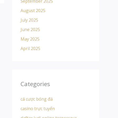
September 2025
August 2025
July 2025
June 2025
May 2025
April 2025
Categories
cá cược bóng đá
casino trực tuyến