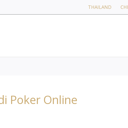
THAILAND
CH
i Poker Online