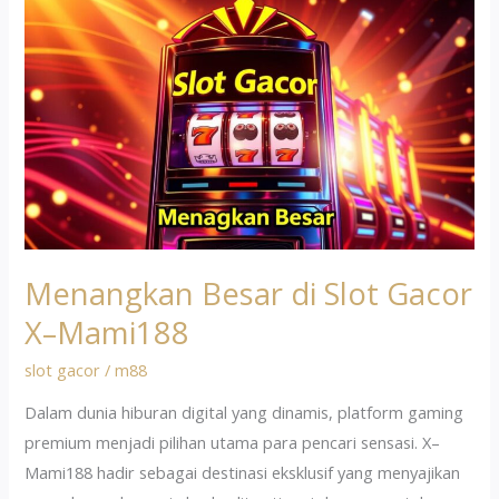
Menangkan
Besar
di
Slot
Gacor
X–
Mami188
Menangkan Besar di Slot Gacor
X–Mami188
slot gacor
/
m88
Dalam dunia hiburan digital yang dinamis, platform gaming
premium menjadi pilihan utama para pencari sensasi. X–
Mami188 hadir sebagai destinasi eksklusif yang menyajikan