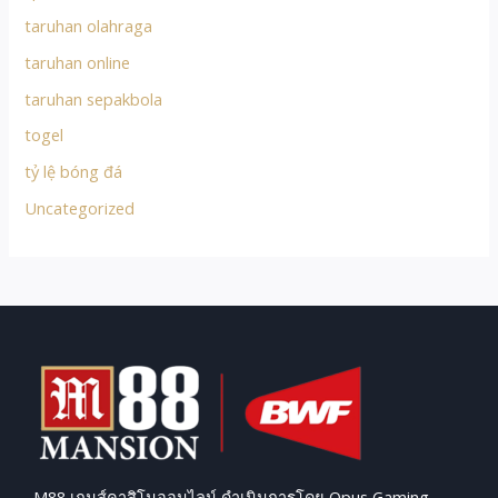
taruhan olahraga
taruhan online
taruhan sepakbola
togel
tỷ lệ bóng đá
Uncategorized
M88 เกมส์คาสิโนออนไลน์ ดำเนินการโดย Opus Gaming,