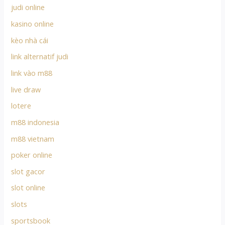
judi online
kasino online
kèo nhà cái
link alternatif judi
link vào m88
live draw
lotere
m88 indonesia
m88 vietnam
poker online
slot gacor
slot online
slots
sportsbook