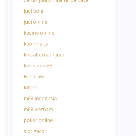
daftar judi online terpercaya
judi bola
judi online
kasino online
kèo nhà cái
link alternatif judi
link vào m88
live draw
lotere
m88 indonesia
m88 vietnam
poker online
slot gacor