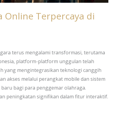
 Online Terpercaya di
nggara terus mengalami transformasi, terutama
donesia, platform-platform unggulan telah
 yang mengintegrasikan teknologi canggih
an akses melalui perangkat mobile dan sistem
 baru bagi para penggemar olahraga.
eningkatan signifikan dalam fitur interaktif.