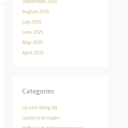
September 2025
August 2025
July 2025
June 2025
May 2025
April 2025
Categories
cá cược bóng đá
casino trực tuyến