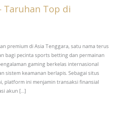
– Taruhan Top di
an premium di Asia Tenggara, satu nama terus
n bagi pecinta sports betting dan permainan
pengalaman gaming berkelas internasional
an sistem keamanan berlapis. Sebagai situs
i, platform ini menjamin transaksi finansial
si akun […]