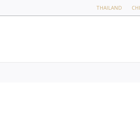
THAILAND
CH