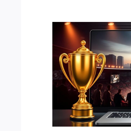
Aoncash
Judi
Bola
–
Taruhan
Top
di
Indonesia