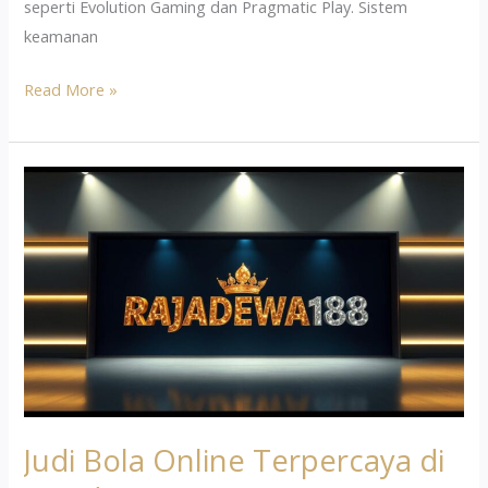
seperti Evolution Gaming dan Pragmatic Play. Sistem
keamanan
Read More »
Judi
Bola
Online
Terpercaya
di
Rajadewa138
Judi Bola Online Terpercaya di