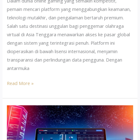
Dalam dunia online gaming yang semakin kompetitif,
pemain mencari platform yang menggabungkan keamanan,
teknologi mutakhir, dan pengalaman bertaruh premium.
Salah satu destinasi unggulan bagi penggemar olahraga
virtual di Asia Tenggara menawarkan akses ke pasar global
dengan sistem yang terintegrasi penuh. Platform ini
dioperasikan di bawah lisensi internasional, menjamin
transparansi dan perlindungan data pengguna. Dengan
antarmuka
Read More »
Top
Bet
88
–