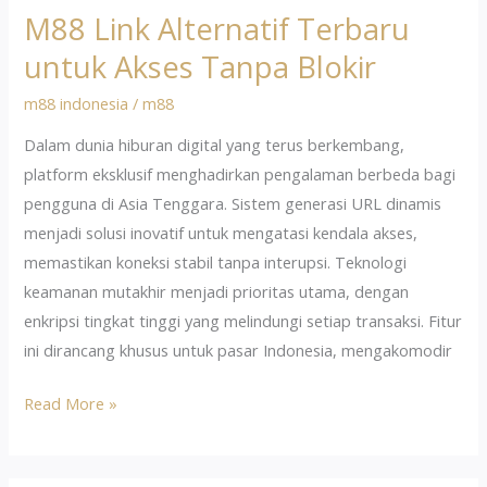
M88 Link Alternatif Terbaru
untuk Akses Tanpa Blokir
m88 indonesia
/
m88
Dalam dunia hiburan digital yang terus berkembang,
platform eksklusif menghadirkan pengalaman berbeda bagi
pengguna di Asia Tenggara. Sistem generasi URL dinamis
menjadi solusi inovatif untuk mengatasi kendala akses,
memastikan koneksi stabil tanpa interupsi. Teknologi
keamanan mutakhir menjadi prioritas utama, dengan
enkripsi tingkat tinggi yang melindungi setiap transaksi. Fitur
ini dirancang khusus untuk pasar Indonesia, mengakomodir
Read More »