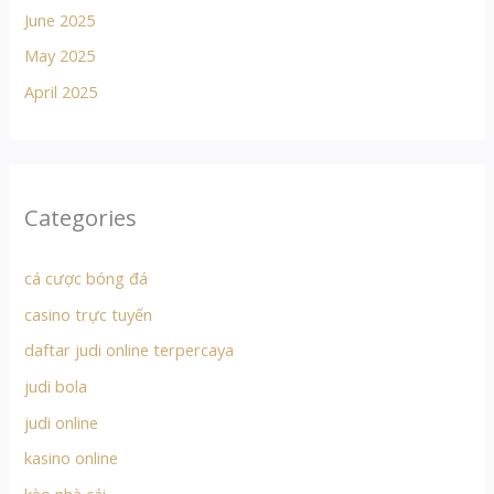
June 2025
May 2025
April 2025
Categories
cá cược bóng đá
casino trực tuyến
daftar judi online terpercaya
judi bola
judi online
kasino online
kèo nhà cái