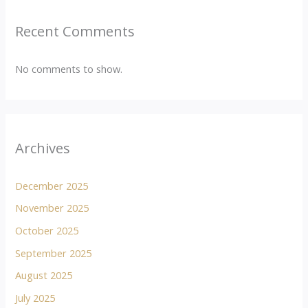
Recent Comments
No comments to show.
Archives
December 2025
November 2025
October 2025
September 2025
August 2025
July 2025