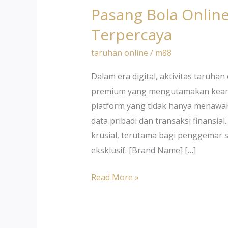
Pasang Bola Online
Terpercaya
taruhan online
/
m88
Dalam era digital, aktivitas taruha
premium yang mengutamakan keama
platform yang tidak hanya menawar
data pribadi dan transaksi finansial.
krusial, terutama bagi penggemar 
eksklusif. [Brand Name] […]
Read More »