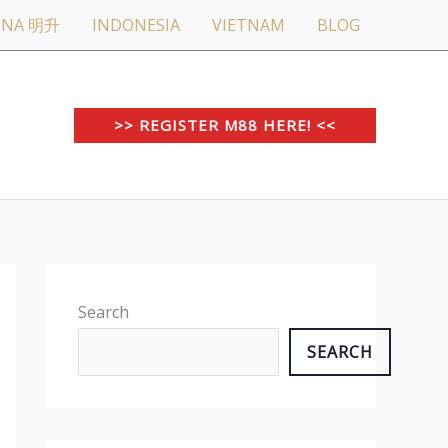
INA 明升
INDONESIA
VIETNAM
BLOG
>> REGISTER M88 HERE! <<
Search
SEARCH