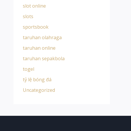
slot online
slots
sportsbook
taruhan olahraga
taruhan online
taruhan sepakbola
togel
tỷ lệ bóng đá
Uncategorized