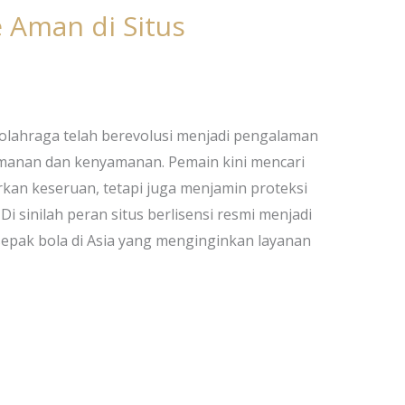
 Aman di Situs
n olahraga telah berevolusi menjadi pengalaman
nan dan kenyamanan. Pemain kini mencari
kan keseruan, tetapi juga menjamin proteksi
 Di sinilah peran situs berlisensi resmi menjadi
sepak bola di Asia yang menginginkan layanan