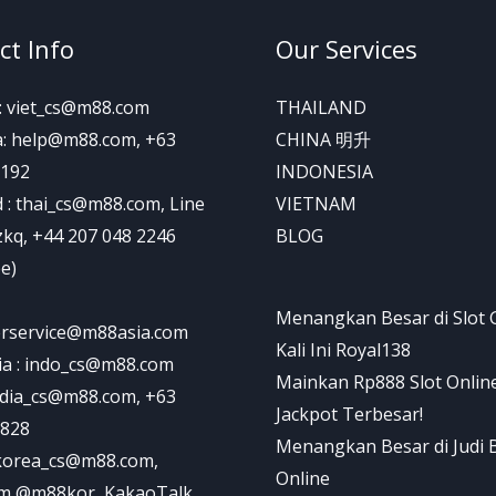
ct Info
Our Services
: viet_cs@m88.com
THAILAND
a: help@m88.com, +63
CHINA 明升
192
INDONESIA
 : thai_cs@m88.com, Line
VIETNAM
kq, +44 207 048 2246
BLOG
ee)
Menangkan Besar di Slot 
rservice@m88asia.com
Kali Ini Royal138
ia : indo_cs@m88.com
Mainkan Rp888 Slot Onlin
india_cs@m88.com, +63
Jackpot Terbesar!
828
Menangkan Besar di Judi B
 korea_cs@m88.com,
Online
m @m88kor, KakaoTalk