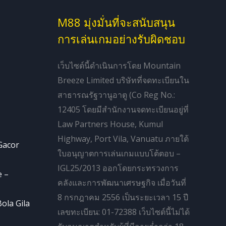
M88 มุ่งมั่นที่จะสนับสนุน
การเล่นเกมอย่างรับผิดชอบ
เว็บไซต์นี้ดำเนินการโดย Mountain
Breeze Limited บริษัทที่จดทะเบียนใน
สาธารณรัฐวานูอาตู (Co Reg No.:
12405 โดยมีสำนักงานจดทะเบียนอยู่ที่
Law Partners House, Kumul
Highway, Port Vila, Vanuatu ภายใต้
Gacor
ใบอนุญาตการเล่นเกมแบบโต้ตอบ –
IGL25/2013 ออกโดยกระทรวงการ
e –
คลังและการพัฒนาเศรษฐกิจ เมื่อวันที่
8 กรกฎาคม 2556 เป็นระยะเวลา 15 ปี
ola Gila
เลขทะเบียน: 01-72388 เว็บไซต์นี้ไม่ได้