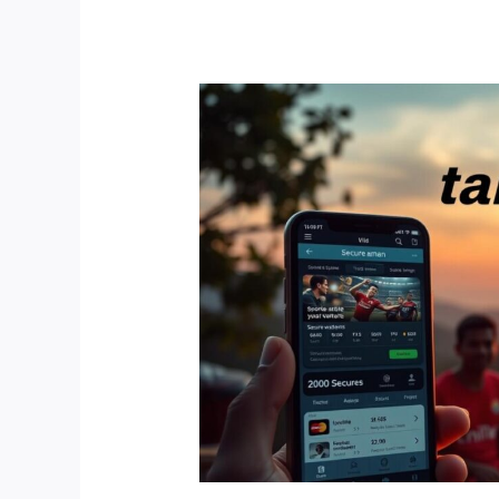
Pasang
Bola
Online
Aman
di
Situs
Terpercaya