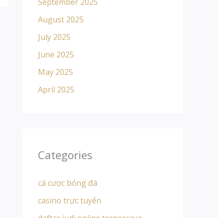
September 2025
August 2025
July 2025
June 2025
May 2025
April 2025
Categories
cá cược bóng đá
casino trực tuyến