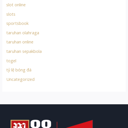
slot online
slots
sportsbook
taruhan olahraga
taruhan online
taruhan sepakbola
togel
tỷ lệ bóng đá
Uncategorized