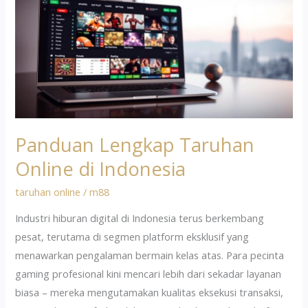
Taruhan
Online
di
Indonesia
Panduan Lengkap Taruhan
Online di Indonesia
taruhan online
/
m88
Industri hiburan digital di Indonesia terus berkembang
pesat, terutama di segmen platform eksklusif yang
menawarkan pengalaman bermain kelas atas. Para pecinta
gaming profesional kini mencari lebih dari sekadar layanan
biasa – mereka mengutamakan kualitas eksekusi transaksi,