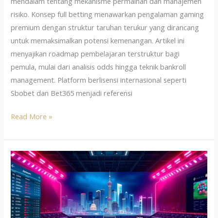
mendalam tentang mekanisme permainan dan manajemen
risiko. Konsep full betting menawarkan pengalaman gaming
premium dengan struktur taruhan terukur yang dirancang
untuk memaksimalkan potensi kemenangan. Artikel ini
menyajikan roadmap pembelajaran terstruktur bagi
pemula, mulai dari analisis odds hingga teknik bankroll
management. Platform berlisensi internasional seperti
Sbobet dan Bet365 menjadi referensi
Read More »
Panduan
Lengkap
Taruhan
Bola
Virtual