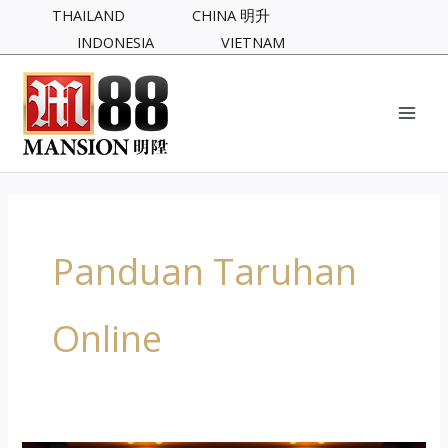
Skip
THAILAND
CHINA 明升
to
INDONESIA
VIETNAM
content
MAI
MEN
Panduan Taruhan
Online