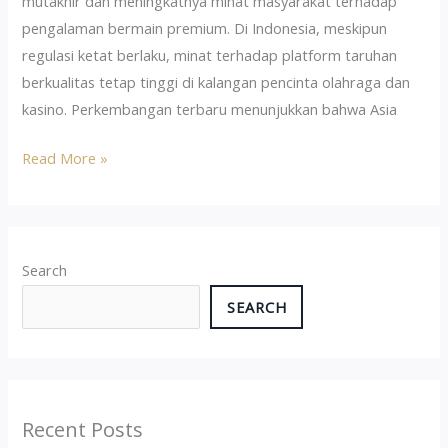
mutakhir dan meningkatnya minat masyarakat terhadap
pengalaman bermain premium. Di Indonesia, meskipun
regulasi ketat berlaku, minat terhadap platform taruhan
berkualitas tetap tinggi di kalangan pencinta olahraga dan
kasino. Perkembangan terbaru menunjukkan bahwa Asia
Read More »
Search
SEARCH
Recent Posts