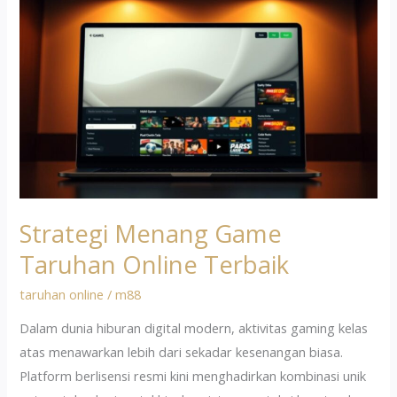
Strategi
Menang
Game
Taruhan
Online
Terbaik
Strategi Menang Game
Taruhan Online Terbaik
taruhan online
/
m88
Dalam dunia hiburan digital modern, aktivitas gaming kelas
atas menawarkan lebih dari sekadar kesenangan biasa.
Platform berlisensi resmi kini menghadirkan kombinasi unik