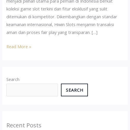
menjadi pilihan utama para pemain di Indonesia berkat
koleksi game slot terkini dan fitur eksklusif yang sulit
ditemukan di kompetitor. Dikembangkan dengan standar
keamanan internasional, Hiwin Slots menjamin transaksi
aman dan proses fair play yang transparan. […]
Read More »
Search
SEARCH
Recent Posts