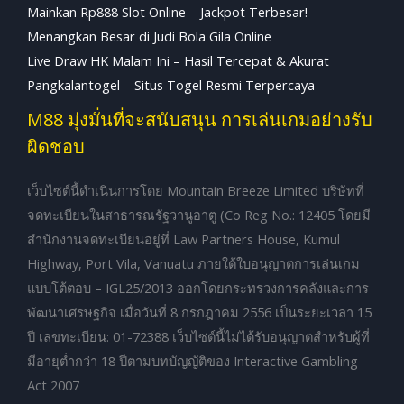
Mainkan Rp888 Slot Online – Jackpot Terbesar!
Menangkan Besar di Judi Bola Gila Online
Live Draw HK Malam Ini – Hasil Tercepat & Akurat
Pangkalantogel – Situs Togel Resmi Terpercaya
M88 มุ่งมั่นที่จะสนับสนุน การเล่นเกมอย่างรับ
ผิดชอบ
เว็บไซต์นี้ดำเนินการโดย Mountain Breeze Limited บริษัทที่
จดทะเบียนในสาธารณรัฐวานูอาตู (Co Reg No.: 12405 โดยมี
สำนักงานจดทะเบียนอยู่ที่ Law Partners House, Kumul
Highway, Port Vila, Vanuatu ภายใต้ใบอนุญาตการเล่นเกม
แบบโต้ตอบ – IGL25/2013 ออกโดยกระทรวงการคลังและการ
พัฒนาเศรษฐกิจ เมื่อวันที่ 8 กรกฎาคม 2556 เป็นระยะเวลา 15
ปี เลขทะเบียน: 01-72388 เว็บไซต์นี้ไม่ได้รับอนุญาตสำหรับผู้ที่
มีอายุต่ำกว่า 18 ปีตามบทบัญญัติของ Interactive Gambling
Act 2007