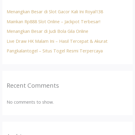
Menangkan Besar di Slot Gacor Kali Ini Royal138
Mainkan Rp888 Slot Online – Jackpot Terbesar!
Menangkan Besar di Judi Bola Gila Online
Live Draw HK Malam Ini – Hasil Tercepat & Akurat
Pangkalantogel – Situs Togel Resmi Terpercaya
Recent Comments
No comments to show.