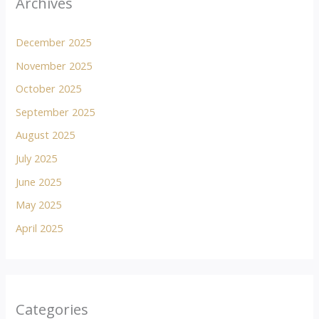
Archives
December 2025
November 2025
October 2025
September 2025
August 2025
July 2025
June 2025
May 2025
April 2025
Categories