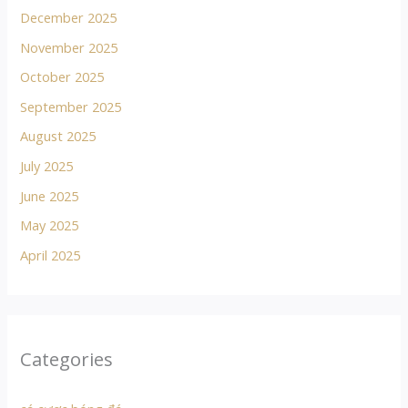
December 2025
November 2025
October 2025
September 2025
August 2025
July 2025
June 2025
May 2025
April 2025
Categories