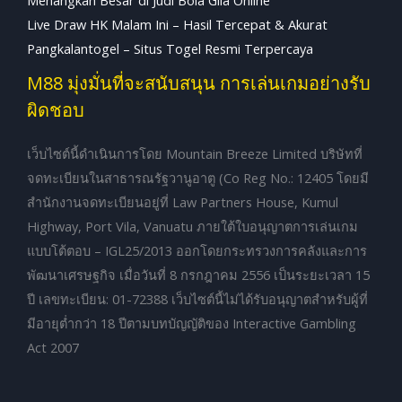
Live Draw HK Malam Ini – Hasil Tercepat & Akurat
Pangkalantogel – Situs Togel Resmi Terpercaya
M88 มุ่งมั่นที่จะสนับสนุน การเล่นเกมอย่างรับ
ผิดชอบ
เว็บไซต์นี้ดำเนินการโดย Mountain Breeze Limited บริษัทที่
จดทะเบียนในสาธารณรัฐวานูอาตู (Co Reg No.: 12405 โดยมี
สำนักงานจดทะเบียนอยู่ที่ Law Partners House, Kumul
Highway, Port Vila, Vanuatu ภายใต้ใบอนุญาตการเล่นเกม
แบบโต้ตอบ – IGL25/2013 ออกโดยกระทรวงการคลังและการ
พัฒนาเศรษฐกิจ เมื่อวันที่ 8 กรกฎาคม 2556 เป็นระยะเวลา 15
ปี เลขทะเบียน: 01-72388 เว็บไซต์นี้ไม่ได้รับอนุญาตสำหรับผู้ที่
มีอายุต่ำกว่า 18 ปีตามบทบัญญัติของ Interactive Gambling
Act 2007