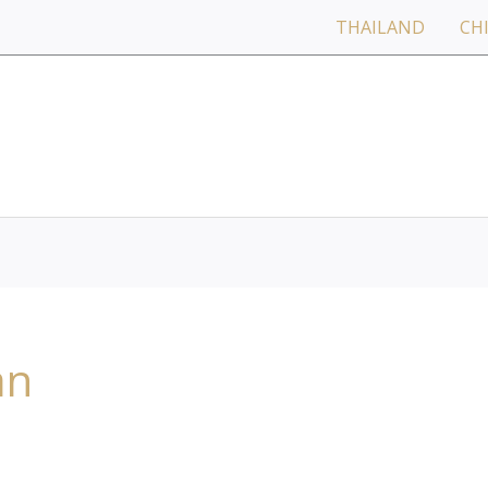
THAILAND
CH
an