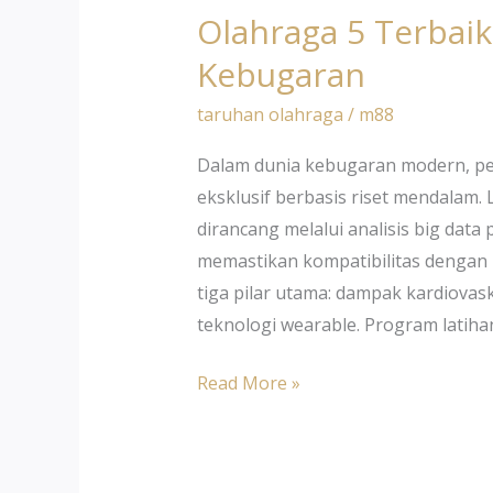
Olahraga 5 Terbai
Kebugaran
taruhan olahraga
/
m88
Dalam dunia kebugaran modern, pem
eksklusif berbasis riset mendalam. 
dirancang melalui analisis big data
memastikan kompatibilitas dengan be
tiga pilar utama: dampak kardiovask
teknologi wearable. Program latiha
Read More »