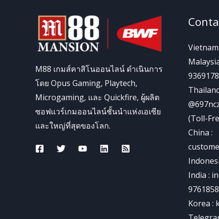
Conta
Vietnam
Malaysi
M88 เกมส์คาสิโนออนไลน์ ดำเนินการ
9369178
โดย Opus Gaming, Playtech,
Thailand
Microgaming, และ Quickfire, ผู้ผลิต
@697ncz
ซอฟแวร์เกมออนไลน์ชั้นนำแห่งเอเซีย
(Toll-Fr
และใหญ่ที่สุดของโลก.
China :
custome
Indones
India : 
9761858
Korea :
Telegra