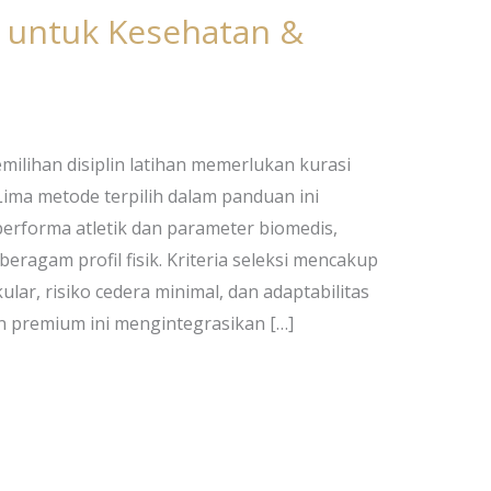
k untuk Kesehatan &
ilihan disiplin latihan memerlukan kurasi
Lima metode terpilih dalam panduan ini
 performa atletik dan parameter biomedis,
ragam profil fisik. Kriteria seleksi mencakup
ular, risiko cedera minimal, dan adaptabilitas
n premium ini mengintegrasikan […]