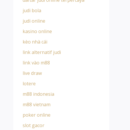
daftar judi online terpercaya
judi bola
judi online
kasino online
kèo nhà cái
link alternatif judi
link vào m88
live draw
lotere
m88 indonesia
m88 vietnam
poker online
slot gacor