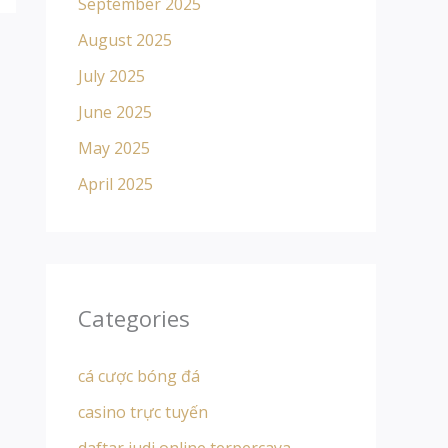
September 2025
August 2025
July 2025
June 2025
May 2025
April 2025
Categories
cá cược bóng đá
casino trực tuyến