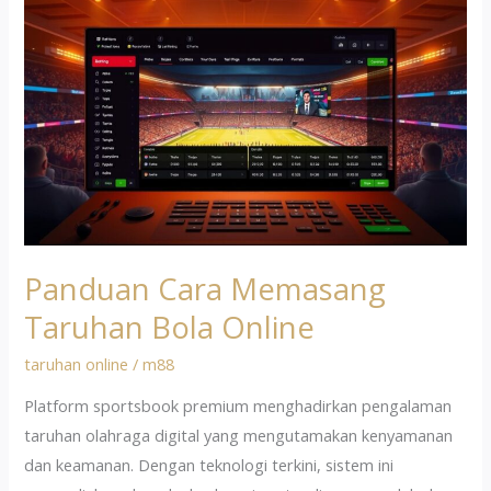
Panduan
Cara
Memasang
Taruhan
Bola
Online
Panduan Cara Memasang
Taruhan Bola Online
taruhan online
/
m88
Platform sportsbook premium menghadirkan pengalaman
taruhan olahraga digital yang mengutamakan kenyamanan
dan keamanan. Dengan teknologi terkini, sistem ini