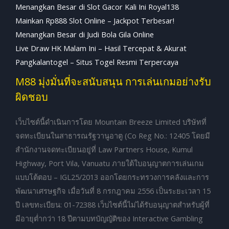
Menangkan Besar di Slot Gacor Kali Ini Royal138
Mainkan Rp888 Slot Online – Jackpot Terbesar!
Menangkan Besar di Judi Bola Gila Online
Live Draw HK Malam Ini – Hasil Tercepat & Akurat
Pangkalantogel – Situs Togel Resmi Terpercaya
M88 มุ่งมั่นที่จะสนับสนุน การเล่นเกมอย่างรับ
ผิดชอบ
เว็บไซต์นี้ดำเนินการโดย Mountain Breeze Limited บริษัทที่
จดทะเบียนในสาธารณรัฐวานูอาตู (Co Reg No.: 12405 โดยมี
สำนักงานจดทะเบียนอยู่ที่ Law Partners House, Kumul
Highway, Port Vila, Vanuatu ภายใต้ใบอนุญาตการเล่นเกม
แบบโต้ตอบ – IGL25/2013 ออกโดยกระทรวงการคลังและการ
พัฒนาเศรษฐกิจ เมื่อวันที่ 8 กรกฎาคม 2556 เป็นระยะเวลา 15
ปี เลขทะเบียน: 01-72388 เว็บไซต์นี้ไม่ได้รับอนุญาตสำหรับผู้ที่
มีอายุต่ำกว่า 18 ปีตามบทบัญญัติของ Interactive Gambling