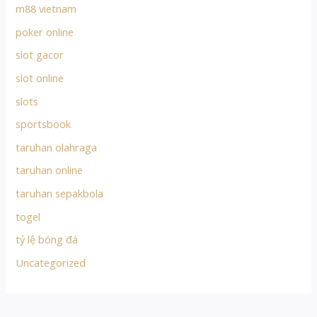
m88 vietnam
poker online
slot gacor
slot online
slots
sportsbook
taruhan olahraga
taruhan online
taruhan sepakbola
togel
tỷ lệ bóng đá
Uncategorized