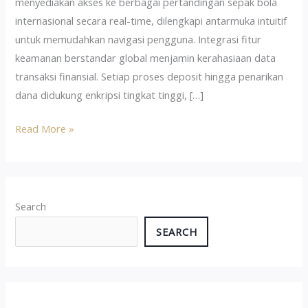
menyediakan akses ke berbagai pertandingan sepak bola
internasional secara real-time, dilengkapi antarmuka intuitif
untuk memudahkan navigasi pengguna. Integrasi fitur
keamanan berstandar global menjamin kerahasiaan data
transaksi finansial. Setiap proses deposit hingga penarikan
dana didukung enkripsi tingkat tinggi, […]
Read More »
Search
SEARCH