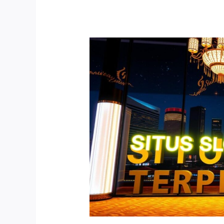
M88
Slot
Link
Alternatif
:
Akses
Judi
Slot
Online
Terpercaya