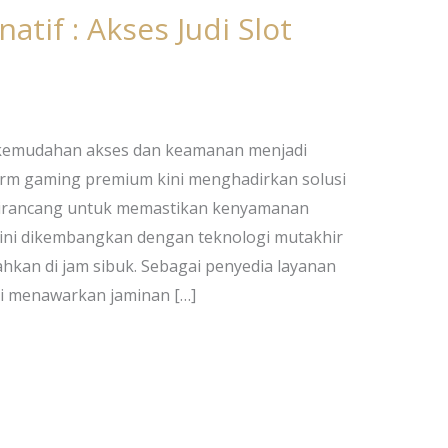
atif : Akses Judi Slot
, kemudahan akses dan keamanan menjadi
form gaming premium kini menghadirkan solusi
g dirancang untuk memastikan kenyamanan
ini dikembangkan dengan teknologi mutakhir
ahkan di jam sibuk. Sebagai penyedia layanan
ini menawarkan jaminan […]