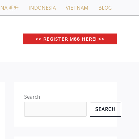
INA 明升
INDONESIA
VIETNAM
BLOG
>> REGISTER M88 HERE! <<
Search
SEARCH