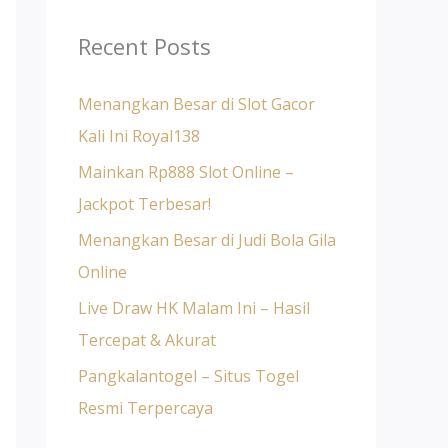
Recent Posts
Menangkan Besar di Slot Gacor
Kali Ini Royal138
Mainkan Rp888 Slot Online –
Jackpot Terbesar!
Menangkan Besar di Judi Bola Gila
Online
Live Draw HK Malam Ini – Hasil
Tercepat & Akurat
Pangkalantogel – Situs Togel
Resmi Terpercaya