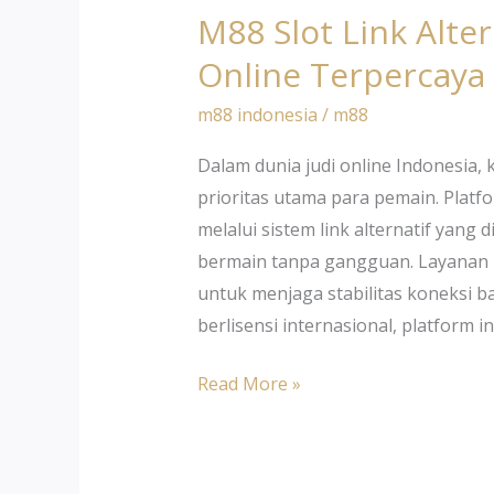
M88 Slot Link Altern
Online Terpercaya
m88 indonesia
/
m88
Dalam dunia judi online Indonesia
prioritas utama para pemain. Plat
melalui sistem link alternatif yan
bermain tanpa gangguan. Layanan 
untuk menjaga stabilitas koneksi b
berlisensi internasional, platform 
Read More »