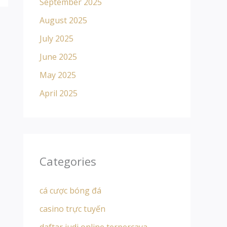
September 2025
August 2025
July 2025
June 2025
May 2025
April 2025
Categories
cá cược bóng đá
casino trực tuyến