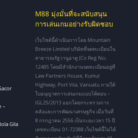
M88 มุ่งมั่นที่จะสนับสนุน
การเล่นเกมอย่างรับผิดชอบ
เว็บไซต์นี้ดำเนินการโดย Mountain
Breeze Limited บริษัทที่จดทะเบียนใน
สาธารณรัฐวานูอาตู (Co Reg No.:
12405 โดยมีสำนักงานจดทะเบียนอยู่ที่
Law Partners House, Kumul
Highway, Port Vila, Vanuatu ภายใต้
Gacor
ใบอนุญาตการเล่นเกมแบบโต้ตอบ –
IGL25/2013 ออกโดยกระทรวงการ
e –
คลังและการพัฒนาเศรษฐกิจ เมื่อวันที่
8 กรกฎาคม 2556 เป็นระยะเวลา 15 ปี
ola Gila
เลขทะเบียน: 01-72388 เว็บไซต์นี้ไม่ได้