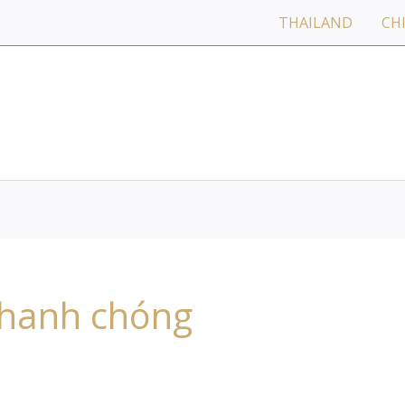
THAILAND
CH
hanh chóng