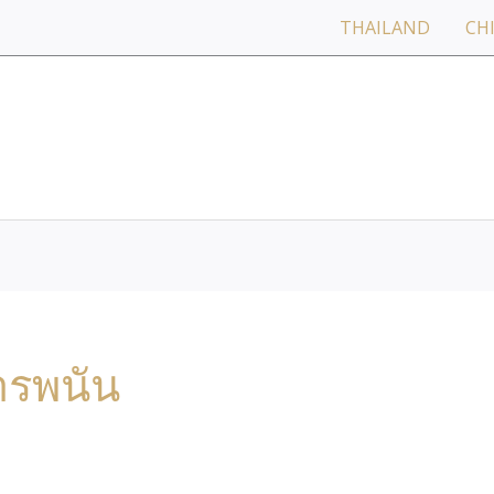
THAILAND
CH
ารพนัน