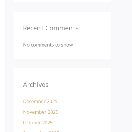
Recent Comments
No comments to show.
Archives
December 2025
November 2025
October 2025