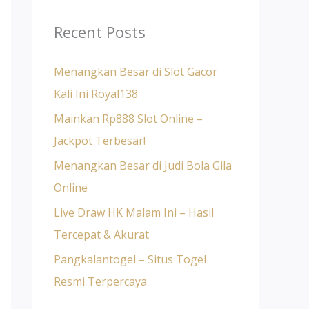
Recent Posts
Menangkan Besar di Slot Gacor
Kali Ini Royal138
Mainkan Rp888 Slot Online –
Jackpot Terbesar!
Menangkan Besar di Judi Bola Gila
Online
Live Draw HK Malam Ini – Hasil
Tercepat & Akurat
Pangkalantogel – Situs Togel
Resmi Terpercaya