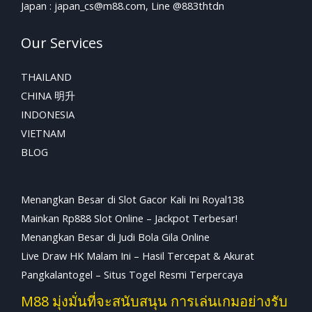
Japan : japan_cs@m88.com, Line @883thtdn
Our Services
THAILAND
CHINA 明升
INDONESIA
VIETNAM
BLOG
Menangkan Besar di Slot Gacor Kali Ini Royal138
Mainkan Rp888 Slot Online – Jackpot Terbesar!
Menangkan Besar di Judi Bola Gila Online
Live Draw HK Malam Ini – Hasil Tercepat & Akurat
Pangkalantogel – Situs Togel Resmi Terpercaya
M88 มุ่งมั่นที่จะสนับสนุน การเล่นเกมอย่างรับ