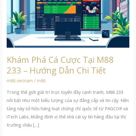
Cược
Tại
M88
233
–
Hướng
Dẫn
Khám Phá Cá Cược Tại M88
Chi
233 – Hướng Dẫn Chi Tiết
Tiết
m88 vietnam
/
m88
Trong thế giới giải trí trực tuyến đầy cạnh tranh, M88 233
nổi bật như một biểu tượng của sự đẳng cấp và tin cậy. Nền
tảng này sở hữu hàng loạt chứng chỉ quốc tế từ PAGCOR và
iTech Labs, khẳng định vị thế nhà cái uy tín hàng đầu tại thị
trường châu […]