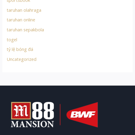
sportsbook
taruhan olahraga
taruhan online
taruhan sepakbola
togel
tỷ lệ bóng đá
Uncategorized