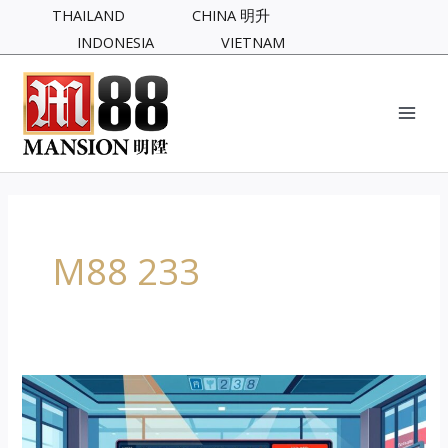
Skip
THAILAND
CHINA 明升
to
INDONESIA
VIETNAM
content
MAI
MEN
M88 233
Khám
Phá
Cá