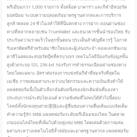
พรีเมียมกว่า 1,000 รายการ ทั้งสล็อต บาคาร่า และกีฬาอีสปอร์ต
ยอดนิยม ระบบความปลอดภัยมาตรฐานสากลและการบริการ
ลูกค้าตลอด 24 ชั่วโมงทำให้ที่นี่แตกต่าง การฝาก-ถอนผ่านช่อง
ทางที่หลากหลายเช่น TrueWallet และธนาคารชั้นนำของไทย รับ
ประกันความรวดเร็วในทุกขั้นตอน ประเด็นสำคัญที่ควรรู้ โอกาส
รับเครดิตฟรีสำหรับสมาชิกใหม่และผู้เล่นประจำ คอลเลกชันเกม
คาสิโนสดและสปอร์ตบุ๊คที่ครบวงจร เทคโนโลยีป้องกันข้อมูลขั้น
สูงด้วยระบบ SSL 256-bit รองรับการทำธรรมเนียมผ่านช่องทาง
ไทยโดยเฉพาะ อัตราต่อรองการแข่งขันกีฬาที่สมจริงที่สุดใน
เอเชีย การผสมผสานระหว่างนวัตกรรมและความบันเทิงทำให้
แพลตฟอร์มนี้เป็นตัวเลือกอันดับหนึ่งของนักเดิมพันที่มองหา
ประสบการณ์ระดับไฮเอนด์ ความพิเศษที่ไม่พบได้ทั่วไปนี้ตอบ
โจทย์ทั้งนักลงทุนสาย谨慎และผู้ชื่นชอบความตื่นเต้นแบบจัดเต็ม
ทำความรู้จัก M88 แพลตฟอร์มระดับพรีเมียมของไทย ในตลาด
เกมออนไลน์ไทยที่เต็มไปด้วยคู่แข่ง M88 โดดเด่นด้วยการผสม
ผสานระหว่างเทคโนโลยีล้ำสมัยและมาตรฐานสากล แพลตฟอร์ม