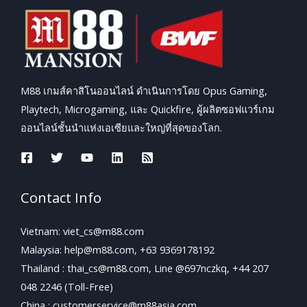
M88 เกมส์คาสิโนออนไลน์ ดำเนินการโดย Opus Gaming,
Playtech, Microgaming, และ Quickfire, ผู้ผลิตซอฟแวร์เกม
ออนไลน์ชั้นนำแห่งเอเซียและใหญ่ที่สุดของโลก.
Contact Info
Vietnam: viet_cs@m88.com
Malaysia: help@m88.com, +63 9369178192
Thailand : thai_cs@m88.com, Line @697nczkq, +44 207
048 2246 (Toll-Free)
China : customerservice@m88asia.com