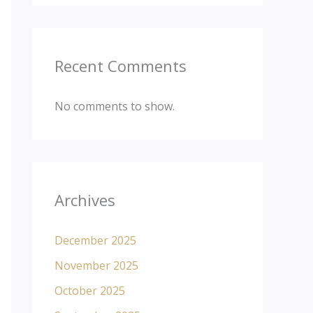
Recent Comments
No comments to show.
Archives
December 2025
November 2025
October 2025