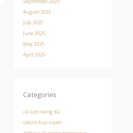
September 2025
August 2025
July 2025
June 2025
May 2025
April 2025
Categories
cá cược bóng đá
casino trực tuyến