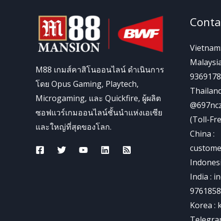
Conta
Vietnam
Malaysi
M88 เกมส์คาสิโนออนไลน์ ดำเนินการ
9369178
โดย Opus Gaming, Playtech,
Thailand
Microgaming, และ Quickfire, ผู้ผลิต
@697ncz
ซอฟแวร์เกมออนไลน์ชั้นนำแห่งเอเซีย
(Toll-Fr
และใหญ่ที่สุดของโลก.
China :
custome
Indones
India : 
9761858
Korea :
Telegra