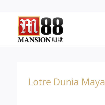
Skip
to
content
Lotre Dunia May