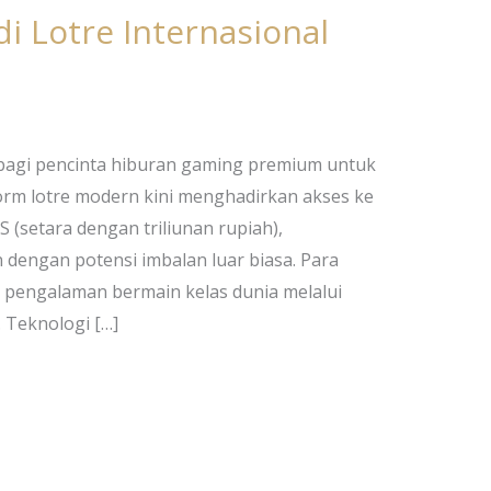
i Lotre Internasional
bagi pencinta hiburan gaming premium untuk
form lotre modern kini menghadirkan akses ke
AS (setara dengan triliunan rupiah),
engan potensi imbalan luar biasa. Para
i pengalaman bermain kelas dunia melalui
 Teknologi […]