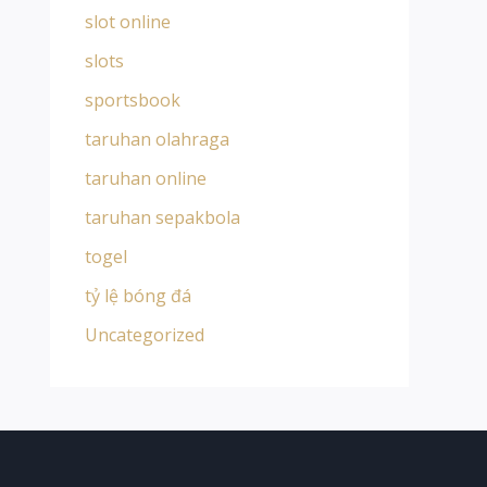
slot online
slots
sportsbook
taruhan olahraga
taruhan online
taruhan sepakbola
togel
tỷ lệ bóng đá
Uncategorized