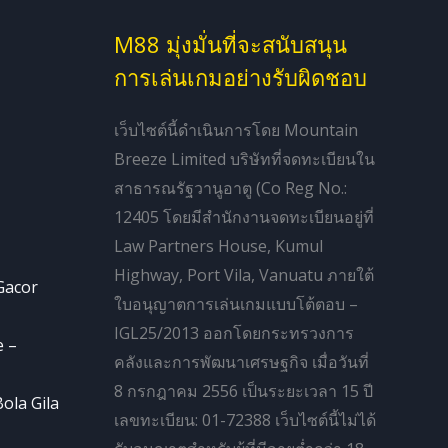
M88 มุ่งมั่นที่จะสนับสนุน
การเล่นเกมอย่างรับผิดชอบ
เว็บไซต์นี้ดำเนินการโดย Mountain
Breeze Limited บริษัทที่จดทะเบียนใน
สาธารณรัฐวานูอาตู (Co Reg No.:
12405 โดยมีสำนักงานจดทะเบียนอยู่ที่
Law Partners House, Kumul
Highway, Port Vila, Vanuatu ภายใต้
Gacor
ใบอนุญาตการเล่นเกมแบบโต้ตอบ –
IGL25/2013 ออกโดยกระทรวงการ
e –
คลังและการพัฒนาเศรษฐกิจ เมื่อวันที่
8 กรกฎาคม 2556 เป็นระยะเวลา 15 ปี
ola Gila
เลขทะเบียน: 01-72388 เว็บไซต์นี้ไม่ได้