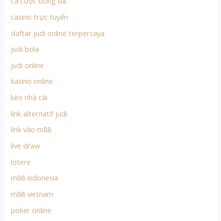
cá cược bóng đá
casino trực tuyến
daftar judi online terpercaya
judi bola
judi online
kasino online
kèo nhà cái
link alternatif judi
link vào m88
live draw
lotere
m88 indonesia
m88 vietnam
poker online