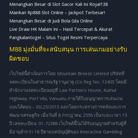
Menangkan Besar di Slot Gacor Kali Ini Royal138
Mainkan Rp888 Slot Online – Jackpot Terbesar!
Menangkan Besar di Judi Bola Gila Online
Live Draw HK Malam Ini – Hasil Tercepat & Akurat
Pangkalantogel – Situs Togel Resmi Terpercaya
M88 มุ่งมั่นที่จะสนับสนุน การเล่นเกมอย่างรับ
ผิดชอบ
เว็บไซต์นี้ดำเนินการโดย Mountain Breeze Limited บริษัทที่
จดทะเบียนในสาธารณรัฐวานูอาตู (Co Reg No.: 12405 โดยมี
สำนักงานจดทะเบียนอยู่ที่ Law Partners House, Kumul
Highway, Port Vila, Vanuatu ภายใต้ใบอนุญาตการเล่นเกม
แบบโต้ตอบ – IGL25/2013 ออกโดยกระทรวงการคลังและการ
พัฒนาเศรษฐกิจ เมื่อวันที่ 8 กรกฎาคม 2556 เป็นระยะเวลา 15
ปี เลขทะเบียน: 01-72388 เว็บไซต์นี้ไม่ได้รับอนุญาตสำหรับผู้ที่
มีอายุต่ำกว่า 18 ปีตามบทบัญญัติของ Interactive Gambling