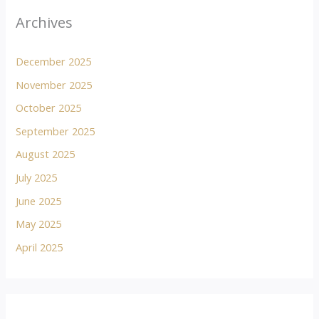
Archives
December 2025
November 2025
October 2025
September 2025
August 2025
July 2025
June 2025
May 2025
April 2025