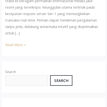
stabil ke beragam permainan internasional melalui jalur
resmi yang terenkripsi. Keunggulan utama terletak pada
kecepatan respons server tier-1 yang memungkinkan
transaksi real-time. Pemain dapat menikmati pengalaman
tanpa jeda, didukung antarmuka intuitif yang dioptimalkan
untuk […]
Read More »
Search
SEARCH