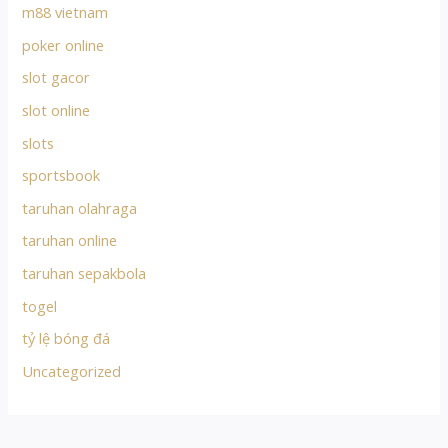
m88 vietnam
poker online
slot gacor
slot online
slots
sportsbook
taruhan olahraga
taruhan online
taruhan sepakbola
togel
tỷ lệ bóng đá
Uncategorized