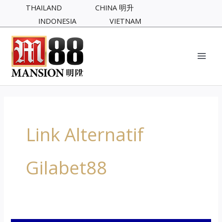
Skip
THAILAND
CHINA 明升
to
INDONESIA
VIETNAM
content
MAI
MEN
Link Alternatif
Gilabet88