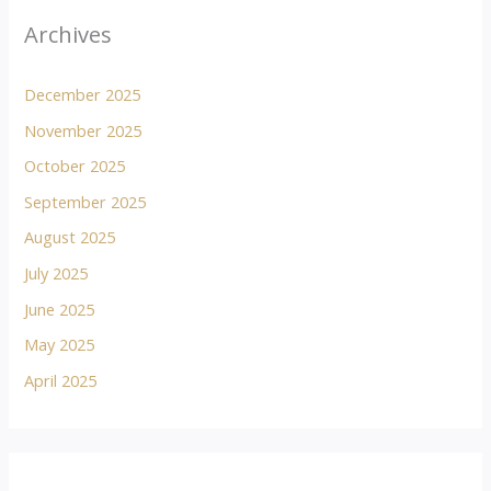
Archives
December 2025
November 2025
October 2025
September 2025
August 2025
July 2025
June 2025
May 2025
April 2025