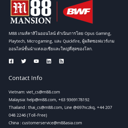
M88 เกมส์คาสิโนออนไลน์ ดำเนินการโดย Opus Gaming,
Playtech, Microgaming, และ Quickfire, ผู้ผลิตซอฟแวร์เกม
ออนไลน์ชั้นนำแห่งเอเซียและใหญ่ที่สุดของโลก.
Contact Info
Vietnam: viet_cs@m88.com
Malaysia: help@m88.com, +63 9369178192
Thailand : thai_cs@m88.com, Line @697nczkq, +44 207
048 2246 (Toll-Free)
China : customerservice@m88asia.com