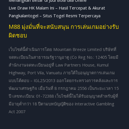
Live Draw HK Malam Ini – Hasil Tercepat & Akurat
Pangkalantogel – Situs Togel Resmi Terpercaya
M88 มุ่งมั่นที่จะสนับสนุน การเล่นเกมอย่างรับ
ผิดชอบ
เว็บไซต์นี้ดำเนินการโดย Mountain Breeze Limited บริษัทที่
จดทะเบียนในสาธารณรัฐวานูอาตู (Co Reg No.: 12405 โดยมี
สำนักงานจดทะเบียนอยู่ที่ Law Partners House, Kumul
Highway, Port Vila, Vanuatu ภายใต้ใบอนุญาตการเล่นเกม
แบบโต้ตอบ – IGL25/2013 ออกโดยกระทรวงการคลังและการ
พัฒนาเศรษฐกิจ เมื่อวันที่ 8 กรกฎาคม 2556 เป็นระยะเวลา 15
ปี เลขทะเบียน: 01-72388 เว็บไซต์นี้ไม่ได้รับอนุญาตสำหรับผู้ที่
มีอายุต่ำกว่า 18 ปีตามบทบัญญัติของ Interactive Gambling
Act 2007