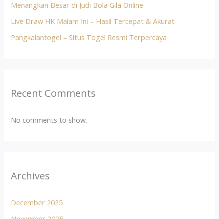
Menangkan Besar di Judi Bola Gila Online
Live Draw HK Malam Ini – Hasil Tercepat & Akurat
Pangkalantogel – Situs Togel Resmi Terpercaya
Recent Comments
No comments to show.
Archives
December 2025
November 2025