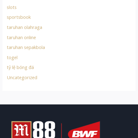
slots
sportsbook
taruhan olahraga
taruhan online
taruhan sepakbola
togel
tỷ lệ bóng đá
Uncategorized