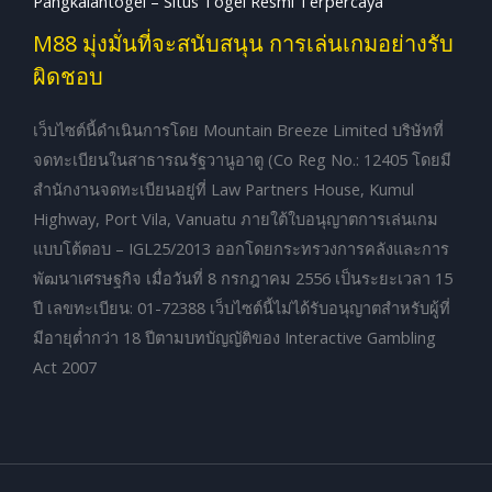
Pangkalantogel – Situs Togel Resmi Terpercaya
M88 มุ่งมั่นที่จะสนับสนุน การเล่นเกมอย่างรับ
ผิดชอบ
เว็บไซต์นี้ดำเนินการโดย Mountain Breeze Limited บริษัทที่
จดทะเบียนในสาธารณรัฐวานูอาตู (Co Reg No.: 12405 โดยมี
สำนักงานจดทะเบียนอยู่ที่ Law Partners House, Kumul
Highway, Port Vila, Vanuatu ภายใต้ใบอนุญาตการเล่นเกม
แบบโต้ตอบ – IGL25/2013 ออกโดยกระทรวงการคลังและการ
พัฒนาเศรษฐกิจ เมื่อวันที่ 8 กรกฎาคม 2556 เป็นระยะเวลา 15
ปี เลขทะเบียน: 01-72388 เว็บไซต์นี้ไม่ได้รับอนุญาตสำหรับผู้ที่
มีอายุต่ำกว่า 18 ปีตามบทบัญญัติของ Interactive Gambling
Act 2007