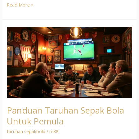
Read More »
Panduan
Taruhan
Sepak
Bola
Untuk
Pemula
Panduan Taruhan Sepak Bola
Untuk Pemula
taruhan sepakbola
/
m88