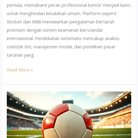
pemula, memahami peran professional bettor menjadi kunci
untuk menghindari kesalahan umum. Platform seperti
Sbobet dan M88 menawarkan pengalaman bertaruh
premium dengan sistem keamanan berstandar
internasional. Pendekatan sistematis mencakup analisis
statistik tim, manajemen modal, dan pemilihan pasar
taruhan yang
Read More »
Jadwal
Taruhan
Bola
Hari
Ini
–