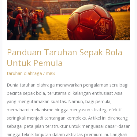
Untuk
Pemula
Panduan Taruhan Sepak Bola
Untuk Pemula
taruhan olahraga
/
m88
Dunia taruhan olahraga menawarkan pengalaman seru bagi
pecinta sepak bola, terutama di kalangan enthusiast Asia
yang mengutamakan kualitas. Namun, bagi pemula,
memahami mekanisme hingga menyusun strategi efektif
seringkali menjadi tantangan kompleks. Artikel ini dirancang
sebagai peta jalan terstruktur untuk menguasai dasar-dasar
hingga teknik lanjutan dalam aktivitas premium ini. Langkah