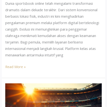
Dunia sportsbook online telah mengalami transformasi
dramatis dalam dekade terakhir. Dari sistem konvensional
berbasis lokasi fisik, industri ini kini menghadirkan
pengalaman premium melalui platform digital berteknologi
canggih. Evolusi ini memungkinkan para penggemar
olahraga menikmati kemudahan akses dengan keamanan
terjamin. Bagi pemula, memilih layanan berlisensi
internasional menjadi langkah krusial. Platform kelas atas
menawarkan antarmuka intuitif yang
Read More »
Panduan
Taruhan
Sepak
Bola