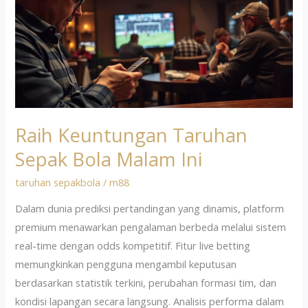
Sepak
Bola
Malam
Ini
Raih Keuntungan Taruhan
Sepak Bola Malam Ini
taruhan sepakbola
/
m88
Dalam dunia prediksi pertandingan yang dinamis, platform
premium menawarkan pengalaman berbeda melalui sistem
real-time dengan odds kompetitif. Fitur live betting
memungkinkan pengguna mengambil keputusan
berdasarkan statistik terkini, perubahan formasi tim, dan
kondisi lapangan secara langsung. Analisis performa dalam