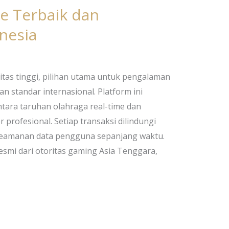
e Terbaik dan
nesia
litas tinggi, pilihan utama untuk pengalaman
n standar internasional. Platform ini
ara taruhan olahraga real-time dan
 profesional. Setiap transaksi dilindungi
 keamanan data pengguna sepanjang waktu.
esmi dari otoritas gaming Asia Tenggara,