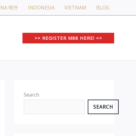
INA 明升
INDONESIA
VIETNAM
BLOG
>> REGISTER M88 HERE! <<
Search
SEARCH