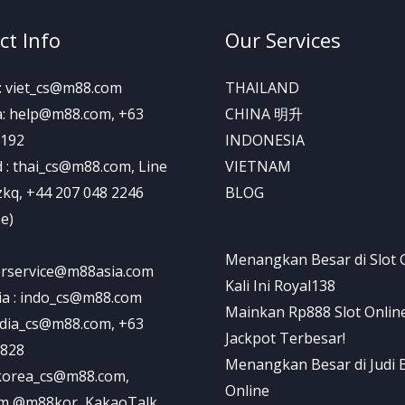
ct Info
Our Services
: viet_cs@m88.com
THAILAND
a: help@m88.com, +63
CHINA 明升
192
INDONESIA
 : thai_cs@m88.com, Line
VIETNAM
kq, +44 207 048 2246
BLOG
ee)
Menangkan Besar di Slot 
rservice@m88asia.com
Kali Ini Royal138
ia : indo_cs@m88.com
Mainkan Rp888 Slot Onlin
india_cs@m88.com, +63
Jackpot Terbesar!
828
Menangkan Besar di Judi B
 korea_cs@m88.com,
Online
m @m88kor, KakaoTalk