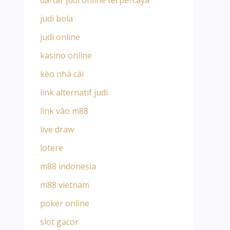
daftar judi online terpercaya
judi bola
judi online
kasino online
kèo nhà cái
link alternatif judi
link vào m88
live draw
lotere
m88 indonesia
m88 vietnam
poker online
slot gacor