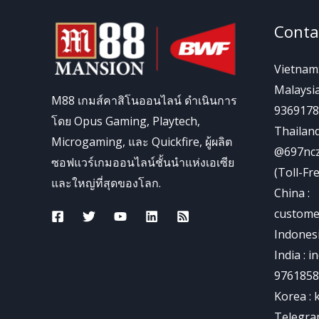
Conta
Vietnam
Malaysi
M88 เกมส์คาสิโนออนไลน์ ดำเนินการ
9369178
โดย Opus Gaming, Playtech,
Thailand
Microgaming, และ Quickfire, ผู้ผลิต
@697ncz
ซอฟแวร์เกมออนไลน์ชั้นนำแห่งเอเซีย
(Toll-Fr
และใหญ่ที่สุดของโลก.
China :
custome
Indones
India : 
9761858
Korea :
Telegra