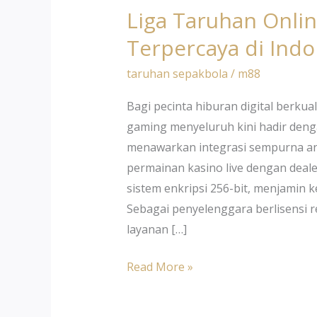
Liga Taruhan Onlin
Terpercaya di Indo
taruhan sepakbola
/
m88
Bagi pecinta hiburan digital berkua
gaming menyeluruh kini hadir denga
menawarkan integrasi sempurna ant
permainan kasino live dengan dealer
sistem enkripsi 256-bit, menjamin
Sebagai penyelenggara berlisensi r
layanan […]
Read More »