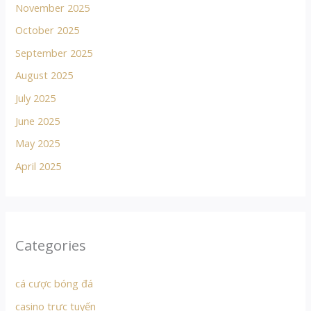
November 2025
October 2025
September 2025
August 2025
July 2025
June 2025
May 2025
April 2025
Categories
cá cược bóng đá
casino trực tuyến