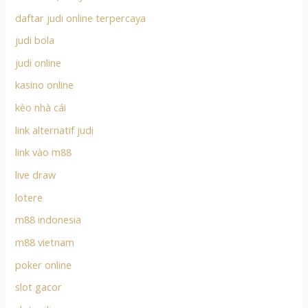
daftar judi online terpercaya
judi bola
judi online
kasino online
kèo nhà cái
link alternatif judi
link vào m88
live draw
lotere
m88 indonesia
m88 vietnam
poker online
slot gacor