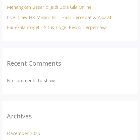
Menangkan Besar di Judi Bola Gila Online
Live Draw HK Malam Ini – Hasil Tercepat & Akurat
Pangkalantogel – Situs Togel Resmi Terpercaya
Recent Comments
No comments to show.
Archives
December 2025