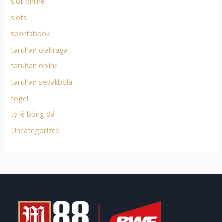
slot online
slots
sportsbook
taruhan olahraga
taruhan online
taruhan sepakbola
togel
tỷ lệ bóng đá
Uncategorized