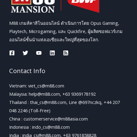
M88 เกมส์คาสิโนออนไลน์ ดำเนินการโดย Opus Gaming,
Playtech, Microgaming, และ Quickfire, ผู้ผลิตซอฟแวร์เกม
ออนไลน์ชั้นนำแห่งเอเซียและใหญ่ที่สุดของโลก.
Contact Info
Vietnam: viet_cs@m88.com
Malaysia: help@m88.com, +63 9369178192
Thailand : thai_cs@m88.com, Line @697nczkq, +44 207
048 2246 (Toll-Free)
China : customerservice@m88asia.com
Indonesia : indo_cs@m88.com
India : india_cs@m88.com, +63 9761858828